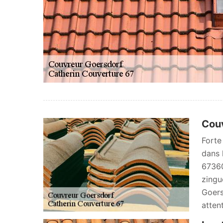
Couv
Forte
dans 
67360
zingu
Goers
atten