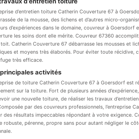
travaux d’entretien toiture
reprise d’entretien toiture Catherin Couverture 67 à Goersdo
rassée de la mousse, des lichens et d’autres micro-organis
eurs d’expériences dans le domaine, couvreur à Goersdorf es
rture les soins dont elle mérite. Couvreur 67360 accomplit
 toit. Catherin Couverture 67 débarrasse les mousses et lich
iques et moyens très élaborés. Pour éviter toute récidive, 
fuge très efficace.
principales activités
reprise de toiture Catherin Couverture 67 à Goersdorf est r
tement sur la toiture. Fort de plusieurs années d’expérienc
voir une nouvelle toiture, de réaliser les travaux d’entretie
 Composée par des couvreurs professionnels, l’entreprise C
ir des résultats impeccables répondant à votre exigence. C
re robuste, pérenne, propre sans pour autant négliger le côt
nale.