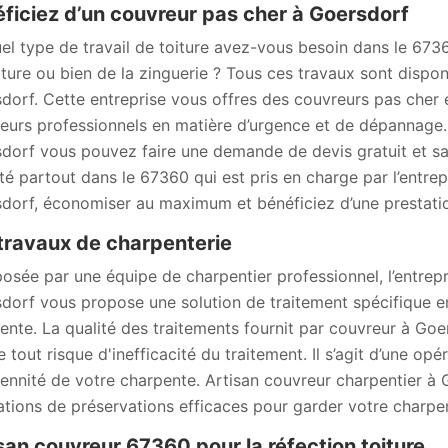
ficiez d’un couvreur pas cher à Goersdorf
el type de travail de toiture avez-vous besoin dans le 67360
iture ou bien de la zinguerie ? Tous ces travaux sont dispo
dorf. Cette entreprise vous offres des couvreurs pas cher e
eurs professionnels en matière d’urgence et de dépannage.
dorf vous pouvez faire une demande de devis gratuit et 
té partout dans le 67360 qui est pris en charge par l’entre
dorf, économiser au maximum et bénéficiez d’une prestatio
travaux de charpenterie
sée par une équipe de charpentier professionnel, l’entrepr
dorf vous propose une solution de traitement spécifique en 
ente. La qualité des traitements fournit par couvreur à Goe
 tout risque d'inefficacité du traitement. Il s’agit d’une opér
rennité de votre charpente. Artisan couvreur charpentier à
ations de préservations efficaces pour garder votre charpen
san couvreur 67360 pour la réfection toiture