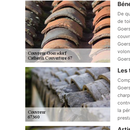
Béné
De qu
de to
Goers
couvr
Goers
volon
Goers
Les 
Compo
Goers
charp
contre
la pé
prest
Arti