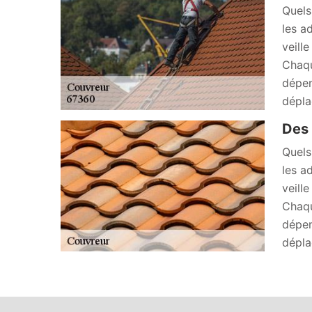
Quels
les a
veill
Chaqu
dépen
dépla
Des 
Quels
les a
veill
Chaqu
dépen
dépla