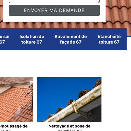
e sur
Isolation de
Ravalement de
Etanchéité
 67
toiture 67
façade 67
toiture 67
emoussage de
Nettoyage et pose de