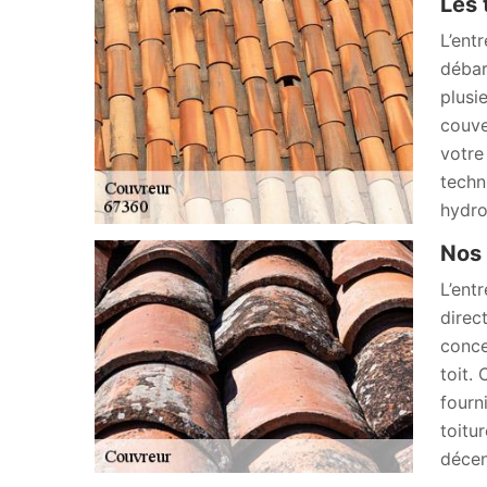
Les 
L’ent
débar
plusi
couve
votre
techn
hydro
Nos 
L’ent
direc
conce
toit.
fourn
toitu
décen