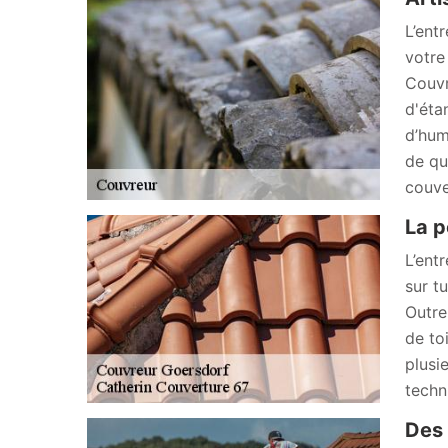
L’ent
votre
Couvr
d'éta
d’hum
de qu
couve
La p
L’ent
sur t
Outre
de to
plusi
techn
Des 