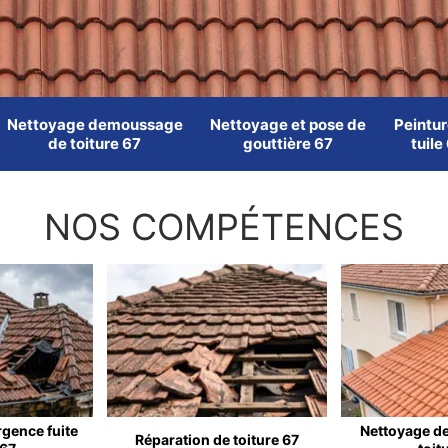
Nettoyage demoussage
Nettoyage et pose de
Peintur
de toiture 67
gouttière 67
tuile
NOS COMPÉTENCES
rgence fuite
Nettoyage d
Réparation de toiture 67