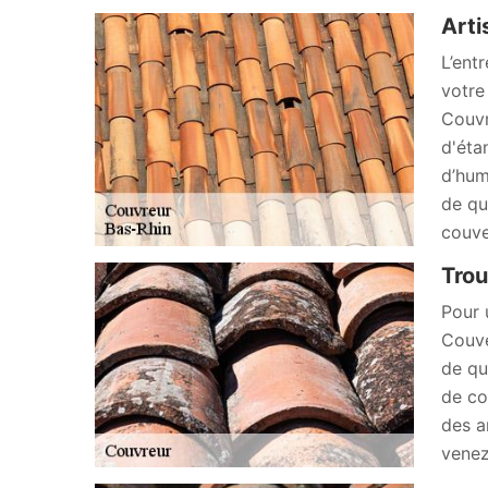
Arti
L’ent
votre
Couvr
d'éta
d’hum
de qu
couve
Trou
Pour 
Couve
de qu
de co
des a
venez