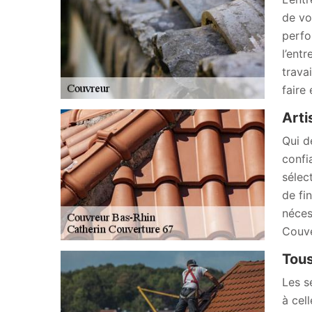
de vo
perfo
l’ent
trava
faire
Arti
Qui d
confi
sélec
de fi
néces
Couve
Tous
Les s
à cel