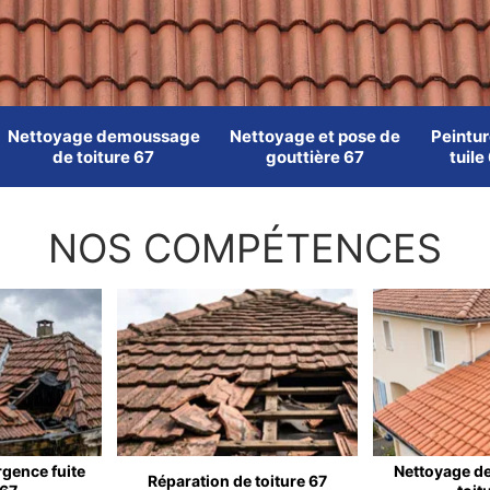
Nettoyage demoussage
Nettoyage et pose de
Peintur
de toiture 67
gouttière 67
tuile
NOS COMPÉTENCES
rgence fuite
Nettoyage d
Réparation de toiture 67