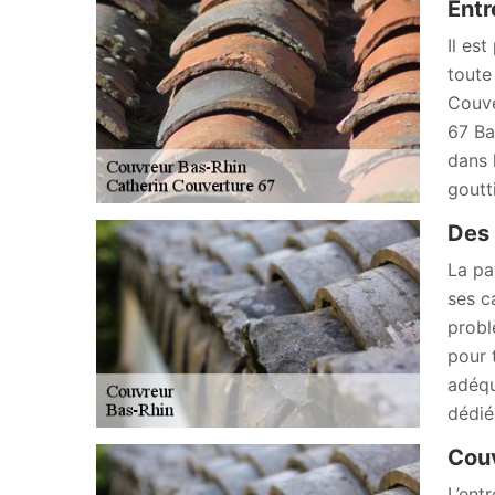
Entr
Il es
toute
Couve
67 Ba
dans 
goutt
Des 
La pa
ses c
probl
pour 
adéqu
dédié
Couv
L’ent