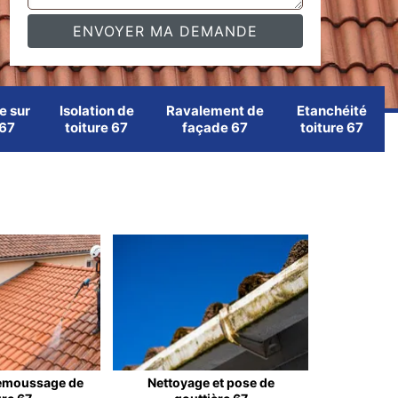
e sur
Isolation de
Ravalement de
Etanchéité
 67
toiture 67
façade 67
toiture 67
emoussage de
Nettoyage et pose de