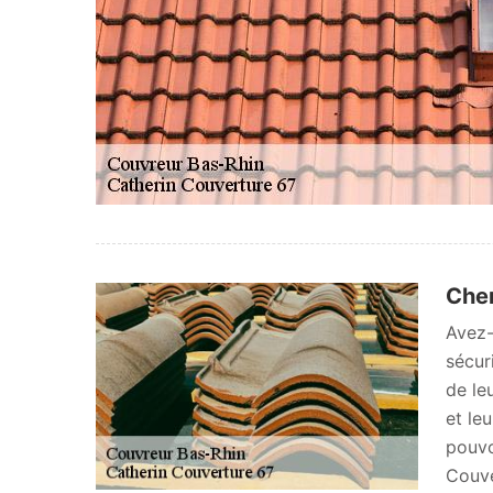
Cher
Avez-
sécur
de le
et le
pouvo
Couve