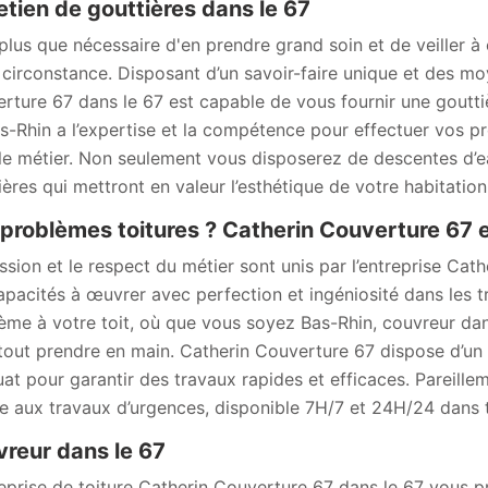
etien de gouttières dans le 67
t plus que nécessaire d'en prendre grand soin et de veiller 
 circonstance. Disposant d’un savoir-faire unique et des mo
rture 67 dans le 67 est capable de vous fournir une goutti
s-Rhin a l’expertise et la compétence pour effectuer vos pr
le métier. Non seulement vous disposerez de descentes d’e
ières qui mettront en valeur l’esthétique de votre habitation
problèmes toitures ? Catherin Couverture 67 es
ssion et le respect du métier sont unis par l’entreprise Cat
apacités à œuvrer avec perfection et ingéniosité dans les t
ème à votre toit, où que vous soyez Bas-Rhin, couvreur dans
tout prendre en main. Catherin Couverture 67 dispose d’un s
at pour garantir des travaux rapides et efficaces. Pareill
e aux travaux d’urgences, disponible 7H/7 et 24H/24 dans to
reur dans le 67
reprise de toiture Catherin Couverture 67 dans le 67 vous pro