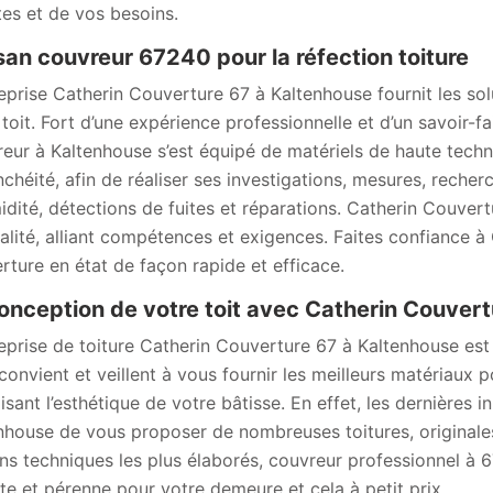
tes et de vos besoins.
san couvreur 67240 pour la réfection toiture
reprise Catherin Couverture 67 à Kaltenhouse fournit les solu
 toit. Fort d’une expérience professionnelle et d’un savoir-fa
eur à Kaltenhouse s’est équipé de matériels de haute techn
nchéité, afin de réaliser ses investigations, mesures, reche
idité, détections de fuites et réparations. Catherin Couver
alité, alliant compétences et exigences. Faites confiance 
rture en état de façon rapide et efficace.
onception de votre toit avec Catherin Couvert
reprise de toiture Catherin Couverture 67 à Kaltenhouse est
convient et veillent à vous fournir les meilleurs matériaux po
isant l’esthétique de votre bâtisse. En effet, les dernières 
nhouse de vous proposer de nombreuses toitures, originales
s techniques les plus élaborés, couvreur professionnel à 67
te et pérenne pour votre demeure et cela à petit prix.