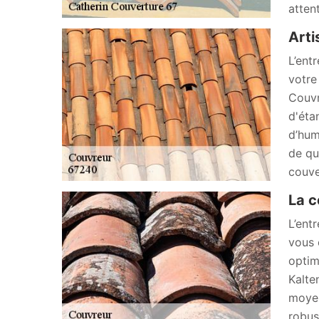
atten
Arti
L’ent
votre
Couvr
d'éta
d’hum
de qu
couve
La c
L’ent
vous 
optim
Kalte
moyen
robus