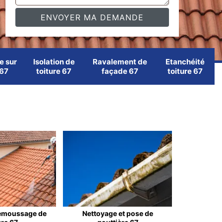
e sur
Isolation de
Ravalement de
Etanchéité
 67
toiture 67
façade 67
toiture 67
emoussage de
Nettoyage et pose de