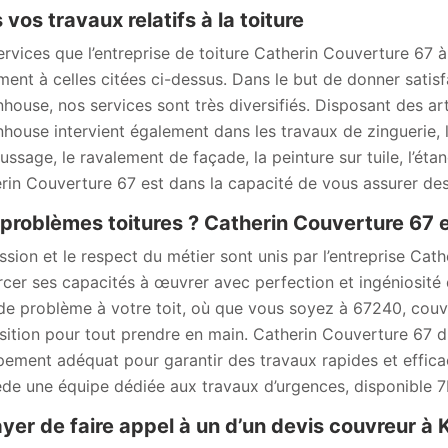
 vos travaux relatifs à la toiture
ervices que l’entreprise de toiture Catherin Couverture 67 
ment à celles citées ci-dessus. Dans le but de donner satis
nhouse, nos services sont très diversifiés. Disposant des a
nhouse intervient également dans les travaux de zinguerie, l
ssage, le ravalement de façade, la peinture sur tuile, l’étanc
rin Couverture 67 est dans la capacité de vous assurer des 
problèmes toitures ? Catherin Couverture 67 es
ssion et le respect du métier sont unis par l’entreprise Ca
rcer ses capacités à œuvrer avec perfection et ingéniosité 
de problème à votre toit, où que vous soyez à 67240, couv
sition pour tout prendre en main. Catherin Couverture 67 di
ipement adéquat pour garantir des travaux rapides et effica
de une équipe dédiée aux travaux d’urgences, disponible 7
yer de faire appel à un d’un devis couvreur à