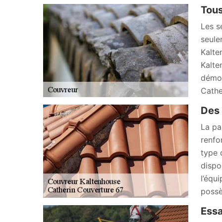
Tous
Les s
seule
Kalte
Kalte
démou
Cathe
Des 
La pa
renfo
type 
dispo
l’équ
possè
Essa