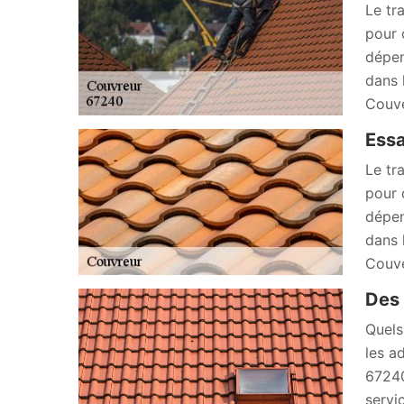
Le tr
pour 
dépen
dans 
Couve
Essa
Le tr
pour 
dépen
dans 
Couve
Des 
Quels
les a
67240
servi