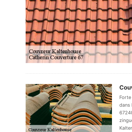
Couv
Forte
dans 
67240
zingu
Kalte