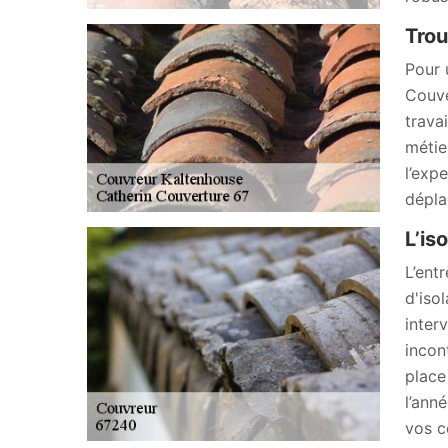
Trou
Pour 
Couve
travai
métie
l’exp
dépla
L’is
L’ent
d'iso
inter
incon
place
l’ann
vos c