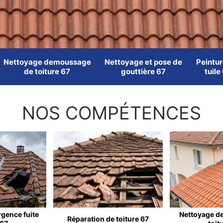
Nettoyage demoussage
Nettoyage et pose de
Peintur
de toiture 67
gouttière 67
tuile
NOS COMPÉTENCES
rgence fuite
Nettoyage d
Réparation de toiture 67