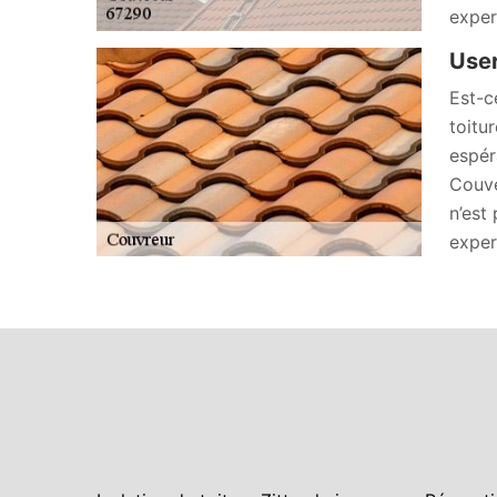
exper
User
Est-c
toitu
espér
Couve
n’est
exper