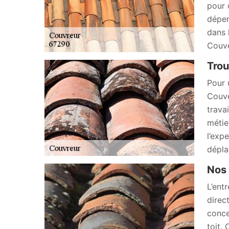
pour 
dépen
dans 
Couve
Trou
Pour 
Couve
travai
métie
l’exp
dépla
Nos 
L’ent
direc
conce
toit.