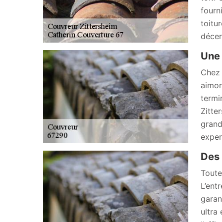
fourn
toitu
décen
Une 
Chez 
aimon
termi
Zitte
grand
exper
Des 
Toute
L’ent
garan
ultra