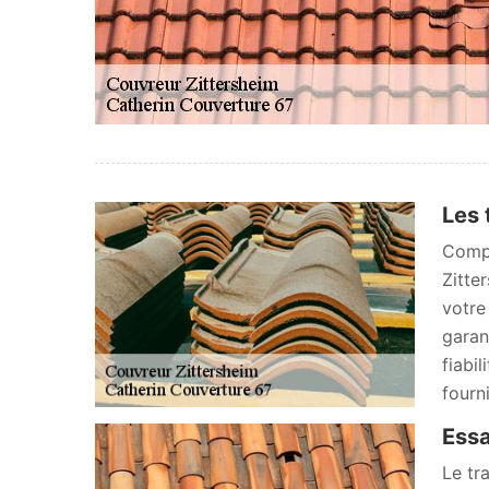
Les 
Compo
Zitte
votre
garant
fiabi
fourn
Essa
Le tr