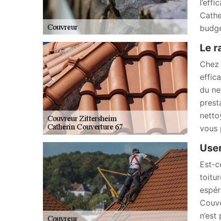
l’eff
Cathe
budge
Le 
Chez 
effic
du ne
prest
netto
vous 
User
Est-c
toitu
espér
Couve
n’est