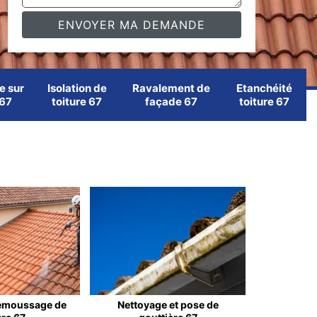
e sur
Isolation de
Ravalement de
Etanchéité
 67
toiture 67
façade 67
toiture 67
emoussage de
Nettoyage et pose de