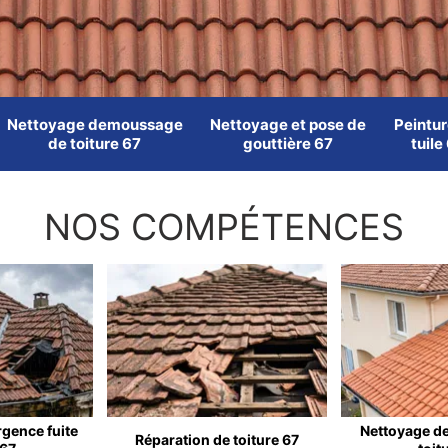
Nettoyage demoussage
Nettoyage et pose de
Peintur
de toiture 67
gouttière 67
tuile
NOS COMPÉTENCES
rgence fuite
Nettoyage d
Réparation de toiture 67