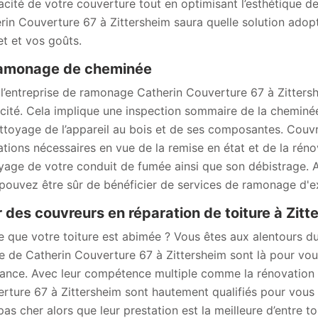
icacité de votre couverture tout en optimisant l’esthétique de
rin Couverture 67 à Zittersheim saura quelle solution adopté
t et vos goûts.
ramonage de cheminée
l’entreprise de ramonage Catherin Couverture 67 à Zittershe
acité. Cela implique une inspection sommaire de la cheminée
ttoyage de l’appareil au bois et de ses composantes. Couvr
ations nécessaires en vue de la remise en état et de la rén
yage de votre conduit de fumée ainsi que son débistrage. 
pouvez être sûr de bénéficier de services de ramonage d'ex
 des couvreurs en réparation de toiture à Zitt
e que votre toiture est abimée ? Vous êtes aux alentours d
re de Catherin Couverture 67 à Zittersheim sont là pour vou
ance. Avec leur compétence multiple comme la rénovation e
rture 67 à Zittersheim sont hautement qualifiés pour vous d
 pas cher alors que leur prestation est la meilleure d’entre t