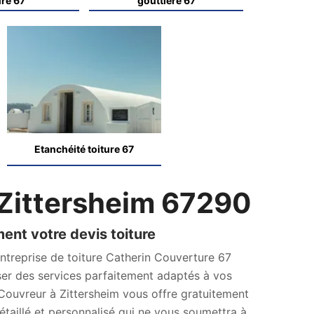
ure 67
gouttière 67
Etanchéité toiture 67
Zittersheim 67290
nt votre devis toiture
’entreprise de toiture Catherin Couverture 67
er des services parfaitement adaptés à vos
 Couvreur à Zittersheim vous offre gratuitement
détaillé et personnalisé qui ne vous soumettra à