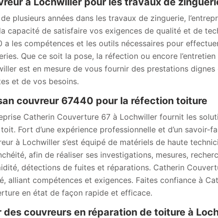
reur à Lochwiller pour les travaux de zingueri
 de plusieurs années dans les travaux de zinguerie, l’entrep
la capacité de satisfaire vos exigences de qualité et de tec
 a les compétences et les outils nécessaires pour effectue
eries. Que ce soit la pose, la réfection ou encore l’entretie
iller est en mesure de vous fournir des prestations dignes d
tes et de vos besoins.
san couvreur 67440 pour la réfection toiture
reprise Catherin Couverture 67 à Lochwiller fournit les solut
 toit. Fort d’une expérience professionnelle et d’un savoir-fa
eur à Lochwiller s’est équipé de matériels de haute technic
nchéité, afin de réaliser ses investigations, mesures, reche
idité, détections de fuites et réparations. Catherin Couver
té, alliant compétences et exigences. Faites confiance à C
rture en état de façon rapide et efficace.
 des couvreurs en réparation de toiture à Loch