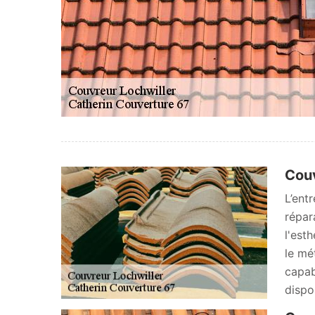
Couv
L’ent
répar
l'est
le mé
capab
dispo