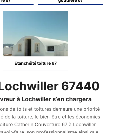
ure 67
gouttière 67
Etanchéité toiture 67
Lochwiller 67440
uvreur à Lochwiller s’en chargera
ions de toits et toitures demeure une priorité
té de la toiture, le bien-être et les économies
 toiture Catherin Couverture 67 à Lochwiller
voir-faire, son professionnalisme ainsi que