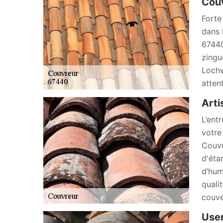
Couv
Forte
dans 
67440
zingu
Lochw
atten
Arti
L’ent
votre
Couvr
d'éta
d’hum
quali
couve
User