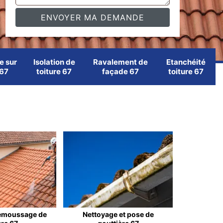
e sur
Isolation de
Ravalement de
Etanchéité
 67
toiture 67
façade 67
toiture 67
emoussage de
Nettoyage et pose de