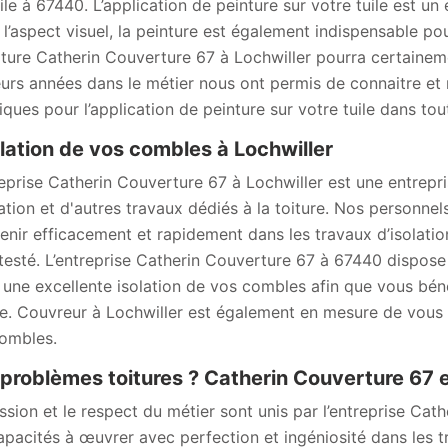
uile à 67440. L’application de peinture sur votre tuile est un
 l’aspect visuel, la peinture est également indispensable pour
iture Catherin Couverture 67 à Lochwiller pourra certainem
eurs années dans le métier nous ont permis de connaitre et 
iques pour l’application de peinture sur votre tuile dans tou
olation de vos combles à Lochwiller
reprise Catherin Couverture 67 à Lochwiller est une entrepri
lation et d'autres travaux dédiés à la toiture. Nos personnel
venir efficacement et rapidement dans les travaux d’isolation
testé. L’entreprise Catherin Couverture 67 à 67440 dispose
 une excellente isolation de vos combles afin que vous bén
ée. Couvreur à Lochwiller est également en mesure de vous c
ombles.
problèmes toitures ? Catherin Couverture 67 es
ssion et le respect du métier sont unis par l’entreprise Cat
apacités à œuvrer avec perfection et ingéniosité dans les t