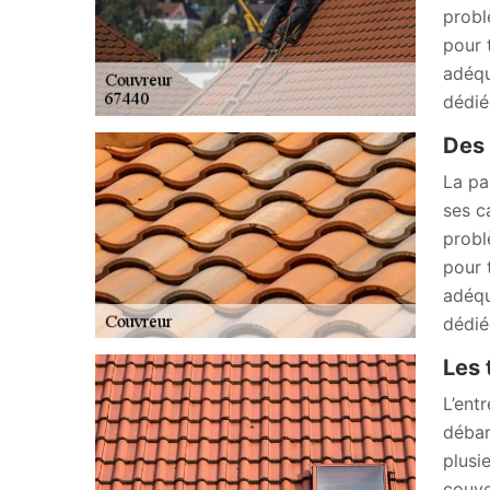
probl
pour 
adéqu
dédié
Des 
La pa
ses c
probl
pour 
adéqu
dédié
Les 
L’ent
débar
plusi
couve