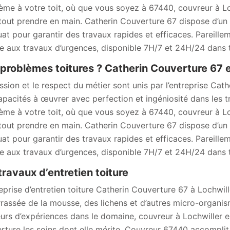
ème à votre toit, où que vous soyez à 67440, couvreur à Lo
tout prendre en main. Catherin Couverture 67 dispose d’un s
at pour garantir des travaux rapides et efficaces. Pareill
e aux travaux d’urgences, disponible 7H/7 et 24H/24 dans t
problèmes toitures ? Catherin Couverture 67 es
ssion et le respect du métier sont unis par l’entreprise Cat
apacités à œuvrer avec perfection et ingéniosité dans les t
ème à votre toit, où que vous soyez à 67440, couvreur à Lo
tout prendre en main. Catherin Couverture 67 dispose d’un s
at pour garantir des travaux rapides et efficaces. Pareill
e aux travaux d’urgences, disponible 7H/7 et 24H/24 dans t
travaux d’entretien toiture
reprise d’entretien toiture Catherin Couverture 67 à Lochwill
rassée de la mousse, des lichens et d’autres micro-organis
eurs d’expériences dans le domaine, couvreur à Lochwiller es
rture les soins dont elle mérite. Couvreur 67440 accomplit 