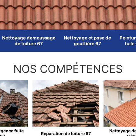
Nettoyage demoussage
Nettoyage et pose de
Peintur
de toiture 67
gouttière 67
tuile
NOS COMPÉTENCES
rgence fuite
Nettoyage d
Réparation de toiture 67