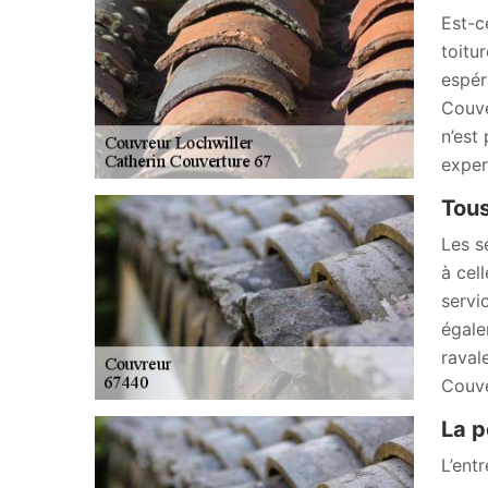
Est-c
toitu
espér
Couve
n’est
exper
Tous
Les s
à cel
servi
égale
ravale
Couve
La p
L’ent