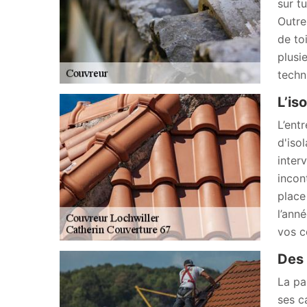
sur t
Outre
de to
plusi
techn
L’is
L’ent
d'iso
inter
incon
place
l’ann
vos c
Des 
La pa
ses c