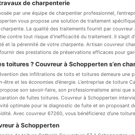
travaux de charpenterie
sée par une équipe de charpentier professionnel, l’entrepr
perten vous propose une solution de traitement spécifique e
 charpente. La qualité des traitements fournit par couvreur
ie contre tout risque d'inefficacité du traitement. Il s’agit 
lité et la pérennité de votre charpente. Artisan couvreur c
fournir des prestations de préservations efficaces pour gar
es toitures ? Couvreur à Schopperten s’en cha
vention des infiltrations de toits et toitures demeure une pri
en-être et les économies d’énergie. L’entreprise de toitur
propose son savoir-faire, son professionnalisme ainsi que 
paration de fuites toitures. Couvreur à Schopperten intervie
ivité optimale pour le diagnostic de fuite et en proposant
idité. Avec couvreur 67260, vous bénéficierez d’une toiture
vreur à Schopperten