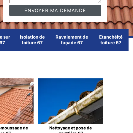
e sur
Isolation de
Ravalement de
Etanchéité
 67
toiture 67
façade 67
toiture 67
emoussage de
Nettoyage et pose de