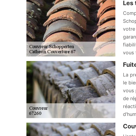
Les 
Compo
Schop
votre
garant
fiabi
vous 
Fuit
La pré
le bi
vous 
de ré
réact
d’hum
Cou