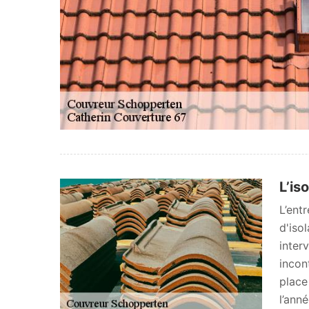
L’is
L’ent
d'iso
inter
incon
place
l’ann