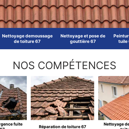
Nettoyage demoussage
Nettoyage et pose de
Peintur
de toiture 67
gouttière 67
tuile
NOS COMPÉTENCES
rgence fuite
Nettoyage d
Réparation de toiture 67