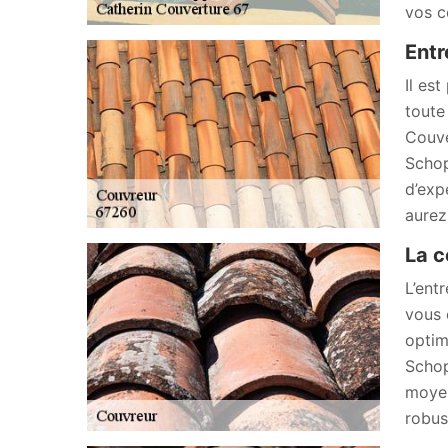
vos c
Entr
Il es
toute
Couve
Schop
d’exp
aurez
La c
L’ent
vous 
optim
Schop
moyen
robus