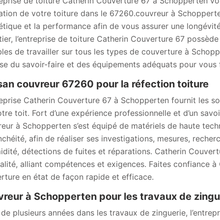
reprise de toiture Catherin Couverture 67 à Schopperten vous 
ation de votre toiture dans le 67260.couvreur à Schopperte
hétique et la performance afin de vous assurer une longévité
tier, l’entreprise de toiture Catherin Couverture 67 possède
les de travailler sur tous les types de couverture à Scho
se du savoir-faire et des équipements adéquats pour vous f
san couvreur 67260 pour la réfection toiture
reprise Catherin Couverture 67 à Schopperten fournit les sol
otre toit. Fort d’une expérience professionnelle et d’un savoi
eur à Schopperten s’est équipé de matériels de haute techn
nchéité, afin de réaliser ses investigations, mesures, reche
idité, détections de fuites et réparations. Catherin Couver
alité, alliant compétences et exigences. Faites confiance 
rture en état de façon rapide et efficace.
reur à Schopperten pour les travaux de zingu
 de plusieurs années dans les travaux de zinguerie, l’entre