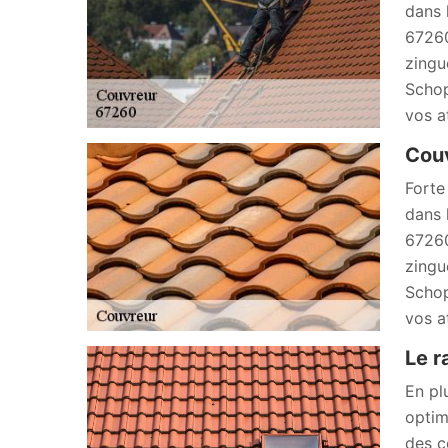
dans 
67260
zingu
Schop
vos a
Couv
Forte
dans 
67260
zingu
Schop
vos a
Le r
En pl
optim
des c