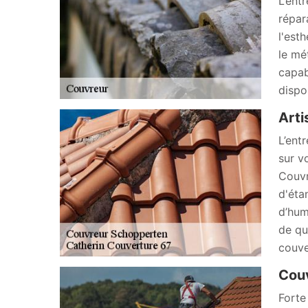
L’ent
répar
l'est
le mé
capab
dispo
Arti
L’ent
sur v
Couvr
d'éta
d’hum
de qu
couve
Couv
Forte