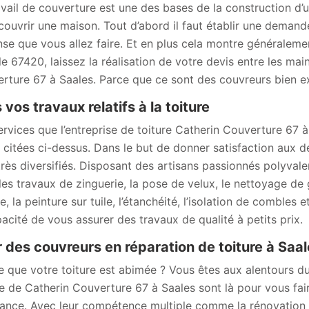
avail de couverture est une des bases de la construction d’un
couvrir une maison. Tout d’abord il faut établir une demande
se que vous allez faire. Et en plus cela montre généralemen
le 67420, laissez la réalisation de votre devis entre les ma
rture 67 à Saales. Parce que ce sont des couvreurs bien 
 vos travaux relatifs à la toiture
ervices que l’entreprise de toiture Catherin Couverture 67 
s citées ci-dessus. Dans le but de donner satisfaction aux 
très diversifiés. Disposant des artisans passionnés polyvale
les travaux de zinguerie, la pose de velux, le nettoyage de
e, la peinture sur tuile, l’étanchéité, l’isolation de combles
pacité de vous assurer des travaux de qualité à petits prix.
 des couvreurs en réparation de toiture à Saal
e que votre toiture est abimée ? Vous êtes aux alentours d
re de Catherin Couverture 67 à Saales sont là pour vous fai
ance. Avec leur compétence multiple comme la rénovation e