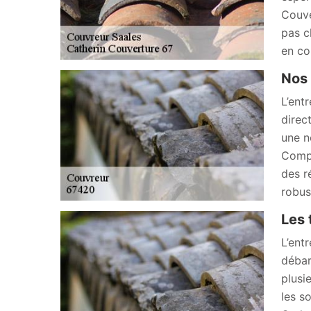
Couve
pas c
en co
Nos 
L’ent
direc
une no
Compo
des r
robus
Les 
L’ent
débar
plusi
les s