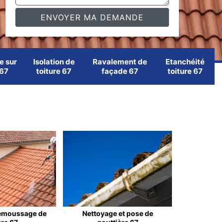
e sur
Isolation de
Ravalement de
Etanchéité
 67
toiture 67
façade 67
toiture 67
emoussage de
Nettoyage et pose de