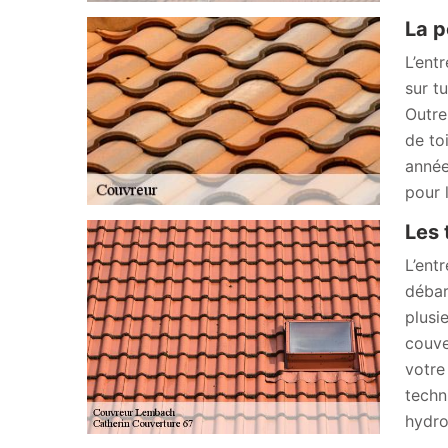
La p
L’ent
sur t
Outre
de to
année
pour 
Les 
L’ent
débar
plusi
couve
votre
techn
hydro