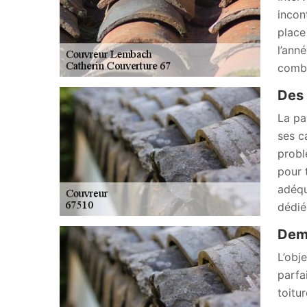
incon
place
l’ann
combl
Des 
La pa
ses c
probl
pour 
adéqu
dédié
Dema
L’obj
parfa
toitu