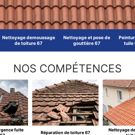
Nettoyage demoussage
Nettoyage et pose de
Peintur
de toiture 67
gouttière 67
tuile
NOS COMPÉTENCES
rgence fuite
Nettoyage d
Réparation de toiture 67