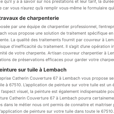
e qu’il y a à savoir sur nos prestations et leur tarif, la durée
e car vous n’aurez qu’à remplir vous-même le formulaire qui 
travaux de charpenterie
sée par une équipe de charpentier professionnel, l’entrepr
ch vous propose une solution de traitement spécifique en fo
ente. La qualité des traitements fournit par couvreur à Lem
isque d'inefficacité du traitement. Il s’agit d’une opération i
nité de votre charpente. Artisan couvreur charpentier à L
ations de préservations efficaces pour garder votre charpen
einture sur tuile à Lembach
reprise Catherin Couverture 67 à Lembach vous propose ses
uile à 67510. L’application de peinture sur votre tuile est un
 l’aspect visuel, la peinture est également indispensable pour
iture Catherin Couverture 67 à Lembach pourra certainement
s dans le métier nous ont permis de connaitre et maitriser
l’application de peinture sur votre tuile dans toute le 67510.