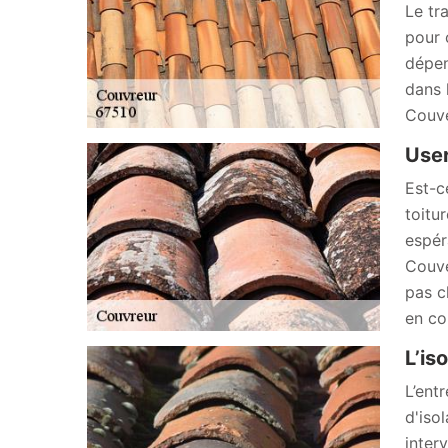
Le tr
pour 
dépen
dans 
Couve
User
Est-c
toitu
espér
Couve
pas c
en co
L’is
L’ent
d'iso
inter