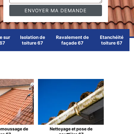
e sur
Isolation de
Ravalement de
Etanchéité
 67
toiture 67
façade 67
toiture 67
emoussage de
Nettoyage et pose de