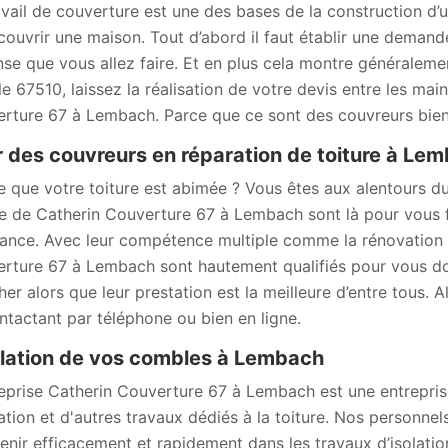
avail de couverture est une des bases de la construction d’un
couvrir une maison. Tout d’abord il faut établir une demande
se que vous allez faire. Et en plus cela montre généralemen
le 67510, laissez la réalisation de votre devis entre les ma
rture 67 à Lembach. Parce que ce sont des couvreurs bie
 des couvreurs en réparation de toiture à Le
e que votre toiture est abimée ? Vous êtes aux alentours d
re de Catherin Couverture 67 à Lembach sont là pour vous f
ance. Avec leur compétence multiple comme la rénovation e
rture 67 à Lembach sont hautement qualifiés pour vous donn
her alors que leur prestation est la meilleure d’entre tous. 
ntactant par téléphone ou bien en ligne.
olation de vos combles à Lembach
reprise Catherin Couverture 67 à Lembach est une entreprise
lation et d'autres travaux dédiés à la toiture. Nos personnel
venir efficacement et rapidement dans les travaux d’isolation