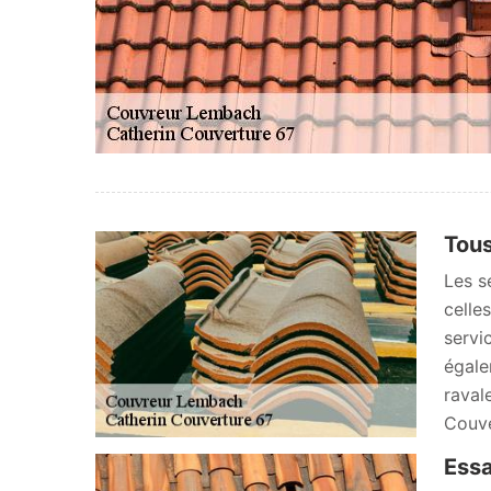
Tous
Les s
celle
servi
égale
ravale
Couve
Essa