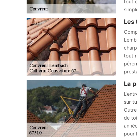
tout c
simpl
Les 
Compo
Lemba
charp
tout r
péren
prest
La p
L’ent
sur t
Outre
de to
année
pour 