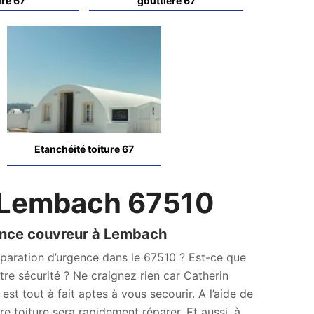
ure 67
gouttière 67
Etanchéité toiture 67
 Lembach 67510
ence couvreur à Lembach
paration d’urgence dans le 67510 ? Est-ce que
re sécurité ? Ne craignez rien car Catherin
t tout à fait aptes à vous secourir. A l’aide de
re toiture sera rapidement réparer. Et aussi, à