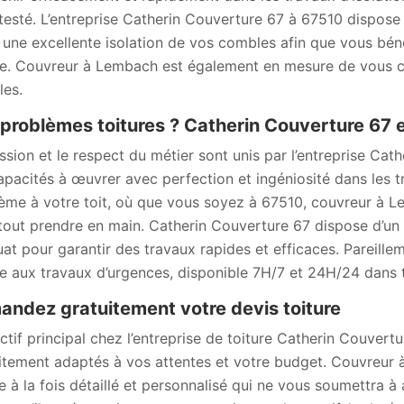
testé. L’entreprise Catherin Couverture 67 à 67510 dispose 
 une excellente isolation de vos combles afin que vous bén
ée. Couvreur à Lembach est également en mesure de vous con
es.
problèmes toitures ? Catherin Couverture 67 es
ssion et le respect du métier sont unis par l’entreprise Ca
apacités à œuvrer avec perfection et ingéniosité dans les t
ème à votre toit, où que vous soyez à 67510, couvreur à L
tout prendre en main. Catherin Couverture 67 dispose d’un s
at pour garantir des travaux rapides et efficaces. Pareil
e aux travaux d’urgences, disponible 7H/7 et 24H/24 dans to
ndez gratuitement votre devis toiture
ectif principal chez l’entreprise de toiture Catherin Couver
itement adaptés à vos attentes et votre budget. Couvreur 
re à la fois détaillé et personnalisé qui ne vous soumettra