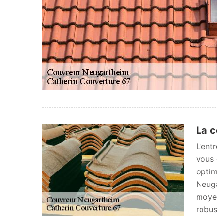
La c
L’ent
vous 
optim
Neuga
moyen
robus