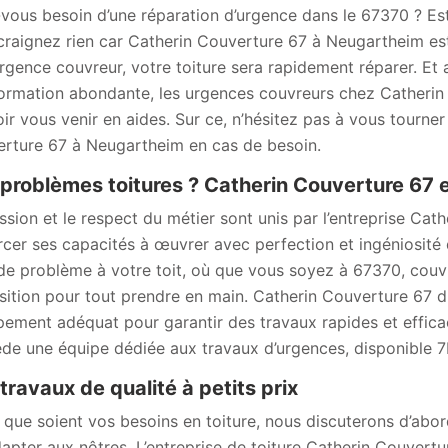
vous besoin d’une réparation d’urgence dans le 67370 ? Est
craignez rien car Catherin Couverture 67 à Neugartheim est t
urgence couvreur, votre toiture sera rapidement réparer. Et 
formation abondante, les urgences couvreurs chez Catherin
ir vous venir en aides. Sur ce, n’hésitez pas à vous tourner
rture 67 à Neugartheim en cas de besoin.
problèmes toitures ? Catherin Couverture 67 es
ssion et le respect du métier sont unis par l’entreprise Ca
rcer ses capacités à œuvrer avec perfection et ingéniosité 
de problème à votre toit, où que vous soyez à 67370, couv
sition pour tout prendre en main. Catherin Couverture 67 di
ipement adéquat pour garantir des travaux rapides et effic
de une équipe dédiée aux travaux d’urgences, disponible 7H
travaux de qualité à petits prix
 que soient vos besoins en toiture, nous discuterons d’abor
dapter aux nôtres. L’entreprise de toiture Catherin Couvert