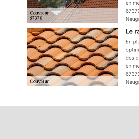
en me
67370
Neuga
Le r
En pl
optim
des c
en me
67370
Neuga