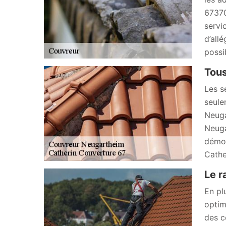
67370
servi
d’all
possi
Tous
Les s
seule
Neuga
Neuga
démou
Cathe
Le r
En pl
optim
des c