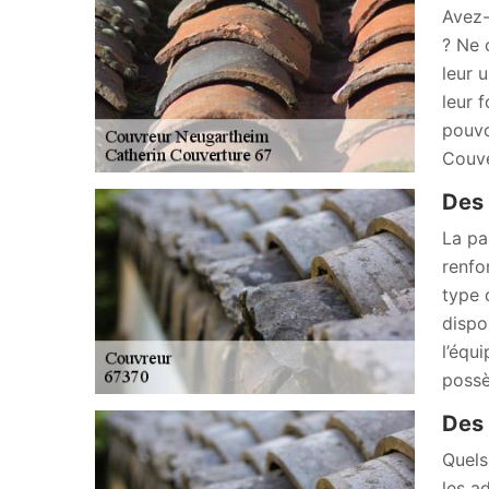
Avez-
? Ne 
leur 
leur 
pouvo
Couve
Des 
La pa
renfo
type 
dispo
l’équ
possè
Des 
Quels
les a