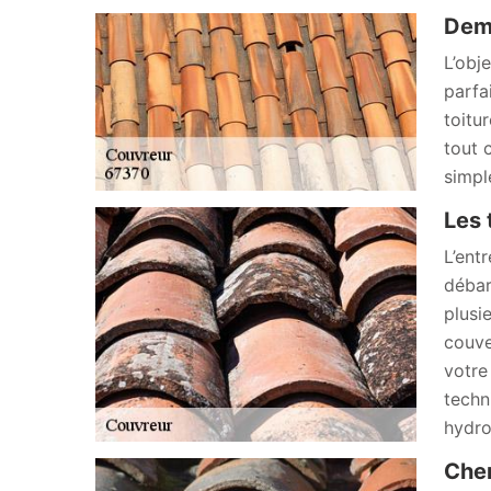
Dema
L’obj
parfa
toitu
tout c
simpl
Les 
L’ent
débar
plusi
couve
votre
techn
hydro
Cher