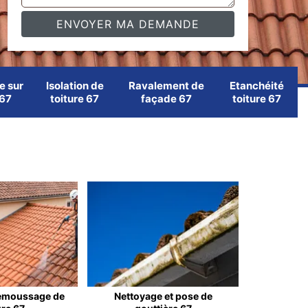
e sur
Isolation de
Ravalement de
Etanchéité
 67
toiture 67
façade 67
toiture 67
emoussage de
Nettoyage et pose de