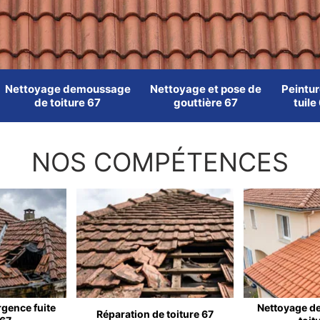
Nettoyage demoussage
Nettoyage et pose de
Peintur
de toiture 67
gouttière 67
tuile
NOS COMPÉTENCES
rgence fuite
Nettoyage d
Réparation de toiture 67