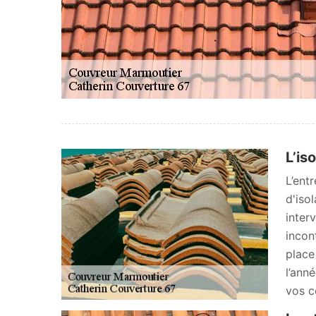
L’is
L’ent
d'iso
inter
incon
place
l’ann
vos c