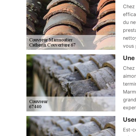
Chez 
effic
du ne
prest
netto
vous 
Une 
Chez 
aimon
termi
Marmo
grand
exper
User
Est-c