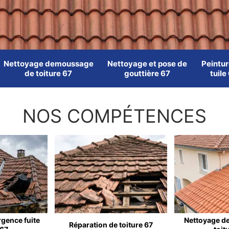
Nettoyage demoussage
Nettoyage et pose de
Peintur
de toiture 67
gouttière 67
tuile
NOS COMPÉTENCES
rgence fuite
Nettoyage d
Réparation de toiture 67