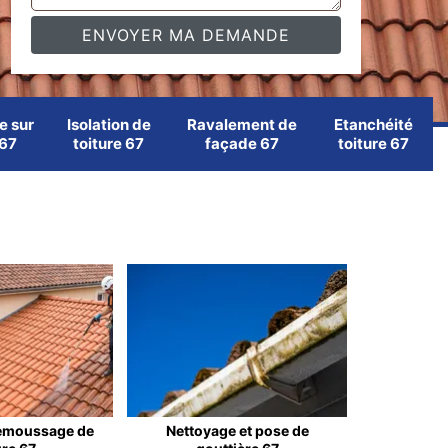
e sur
Isolation de
Ravalement de
Etanchéité
 67
toiture 67
façade 67
toiture 67
emoussage de
Nettoyage et pose de