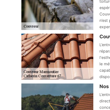
toitu
espér
Couve
n’est
exper
Couv
L’ent
répar
l'est
le mé
capab
dispo
Nos 
L’ent
direc
conce