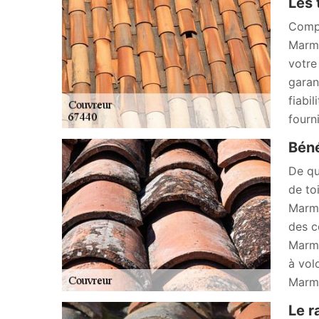
Les 
Compo
Marmo
votre
garant
fiabi
fourn
Béné
De qu
de to
Marmo
des c
Marmo
à vol
Marmo
Le 