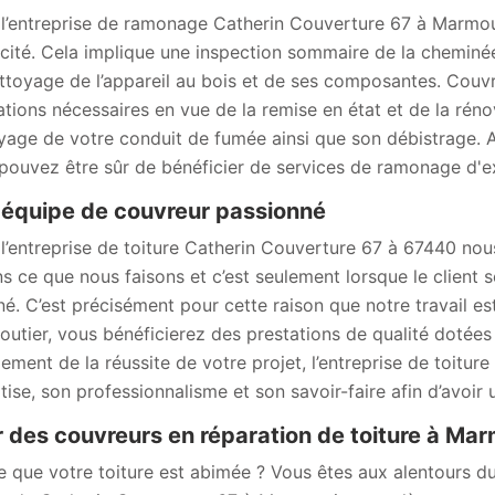
l’entreprise de ramonage Catherin Couverture 67 à Marmouti
acité. Cela implique une inspection sommaire de la cheminée
ttoyage de l’appareil au bois et de ses composantes. Couvr
ations nécessaires en vue de la remise en état et de la rén
yage de votre conduit de fumée ainsi que son débistrage. 
pouvez être sûr de bénéficier de services de ramonage d'ex
équipe de couvreur passionné
l’entreprise de toiture Catherin Couverture 67 à 67440 n
s ce que nous faisons et c’est seulement lorsque le client s
né. C’est précisément pour cette raison que notre travail e
utier, vous bénéficierez des prestations de qualité dotées 
ement de la réussite de votre projet, l’entreprise de toit
tise, son professionnalisme et son savoir-faire afin d’avoir u
 des couvreurs en réparation de toiture à Mar
e que votre toiture est abimée ? Vous êtes aux alentours d