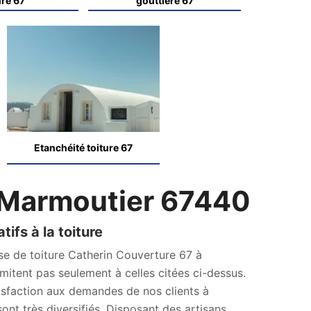
ure 67
gouttière 67
Etanchéité toiture 67
 Marmoutier 67440
tifs à la toiture
ise de toiture Catherin Couverture 67 à
mitent pas seulement à celles citées ci-dessus.
isfaction aux demandes de nos clients à
ont très diversifiés. Disposant des artisans