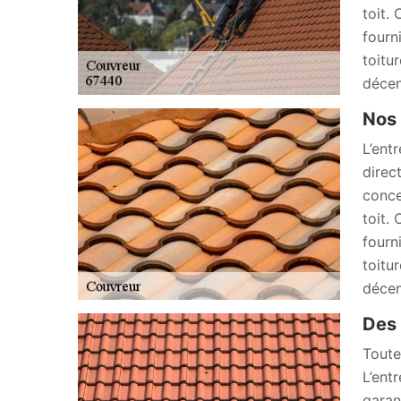
toit.
fourn
toitu
décen
Nos 
L’ent
direc
conce
toit.
fourn
toitu
décen
Des 
Toute
L’ent
garan