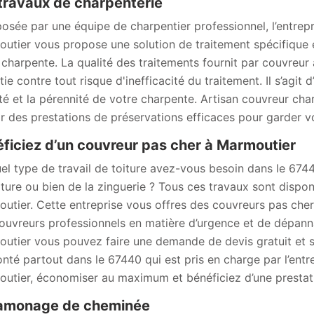
travaux de charpenterie
sée par une équipe de charpentier professionnel, l’entrepr
utier vous propose une solution de traitement spécifique en
 charpente. La qualité des traitements fournit par couvreur
ie contre tout risque d'inefficacité du traitement. Il s’agit 
lité et la pérennité de votre charpente. Artisan couvreur c
ir des prestations de préservations efficaces pour garder v
ficiez d’un couvreur pas cher à Marmoutier
el type de travail de toiture avez-vous besoin dans le 67440
iture ou bien de la zinguerie ? Tous ces travaux sont dispo
utier. Cette entreprise vous offres des couvreurs pas cher 
ouvreurs professionnels en matière d’urgence et de dépann
utier vous pouvez faire une demande de devis gratuit et
onté partout dans le 67440 qui est pris en charge par l’ent
utier, économiser au maximum et bénéficiez d’une prestati
ramonage de cheminée