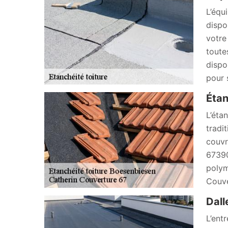
L’équ
dispo
votre
toute
dispo
pour 
Étan
L’éta
tradi
couvr
67390
polym
Couve
Dall
L’ent