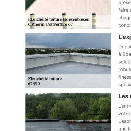
prése
faire
chaqu
concl
L’ex
Depui
à Boe
solut
robus
fines
spécia
Les 
L’ent
votre
L’asp
que l