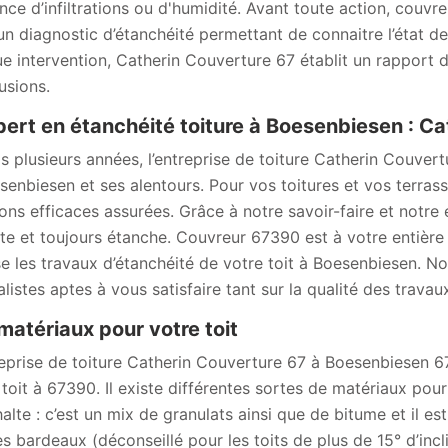
nce d’infiltrations ou d'humidité. Avant toute action, couv
 un diagnostic d’étanchéité permettant de connaitre l’état de
e intervention, Catherin Couverture 67 établit un rapport dé
usions.
pert en étanchéité toiture à Boesenbiesen : C
s plusieurs années, l’entreprise de toiture Catherin Couvert
senbiesen et ses alentours. Pour vos toitures et vos terr
ions efficaces assurées. Grâce à notre savoir-faire et notre 
te et toujours étanche. Couvreur 67390 est à votre entière 
se les travaux d’étanchéité de votre toit à Boesenbiesen. 
listes aptes à vous satisfaire tant sur la qualité des travaux
matériaux pour votre toit
reprise de toiture Catherin Couverture 67 à Boesenbiesen 6
 toit à 67390. Il existe différentes sortes de matériaux pour
halte : c’est un mix de granulats ainsi que de bitume et il es
es bardeaux (déconseillé pour les toits de plus de 15° d’inc