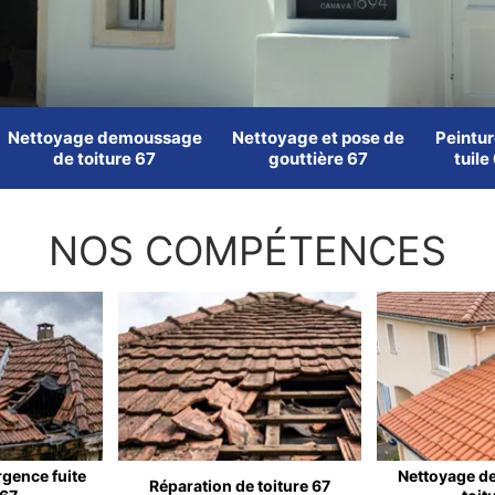
Nettoyage demoussage
Nettoyage et pose de
Peintur
de toiture 67
gouttière 67
tuile
NOS COMPÉTENCES
rgence fuite
Nettoyage d
Réparation de toiture 67