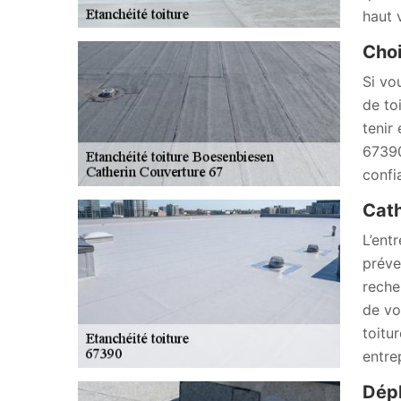
haut 
Choi
Si vo
de to
tenir 
67390
confi
Cath
L’ent
préve
reche
de vo
toitu
entrep
Dépl