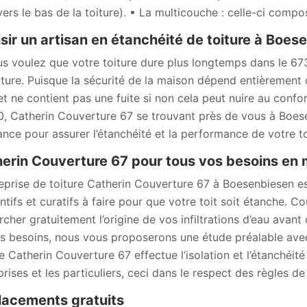
vers le bas de la toiture). • La multicouche : celle-ci comp
sir un artisan en étanchéité de toiture à Boes
us voulez que votre toiture dure plus longtemps dans le 67
iture. Puisque la sécurité de la maison dépend entièrement du
et ne contient pas une fuite si non cela peut nuire au confor
, Catherin Couverture 67 se trouvant près de vous à Boese
ance pour assurer l’étanchéité et la performance de votre to
erin Couverture 67 pour tous vos besoins en m
reprise de toiture Catherin Couverture 67 à Boesenbiesen es
ntifs et curatifs à faire pour que votre toit soit étanche. C
rcher gratuitement l’origine de vos infiltrations d’eau avant
s besoins, nous vous proposerons une étude préalable avec 
re Catherin Couverture 67 effectue l’isolation et l’étanchéi
rises et les particuliers, ceci dans le respect des règles de 
acements gratuits