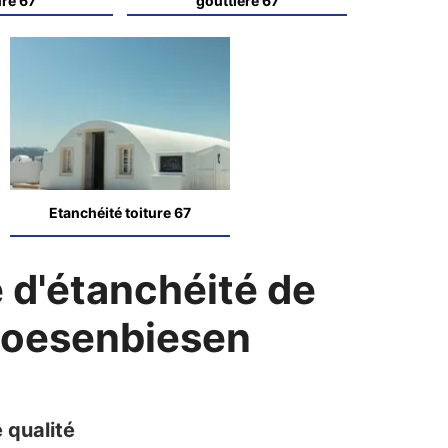
ure 67
gouttière 67
Etanchéité toiture 67
 d'étanchéité de
 Boesenbiesen
 qualité