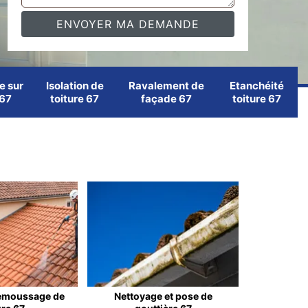
e sur
Isolation de
Ravalement de
Etanchéité
 67
toiture 67
façade 67
toiture 67
emoussage de
Nettoyage et pose de