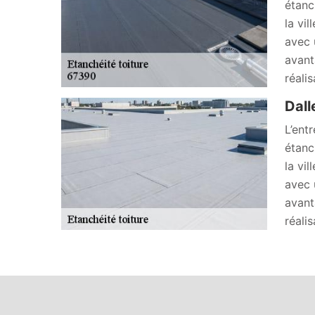
étanc
la vi
avec 
avanta
réali
Dall
L’ent
étanc
la vi
avec 
avanta
réali