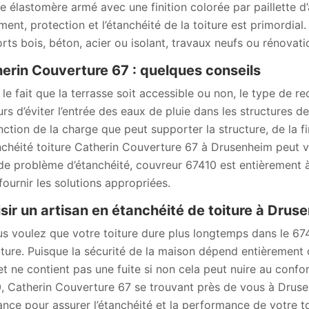
e élastomère armé avec une finition colorée par paillette d’
ement, protection et l’étanchéité de la toiture est primordia
rts bois, béton, acier ou isolant, travaux neufs ou rénovati
erin Couverture 67 : quelques conseils
 le fait que la terrasse soit accessible ou non, le type de re
urs d’éviter l’entrée des eaux de pluie dans les structures d
nction de la charge que peut supporter la structure, de la fin
nchéité toiture Catherin Couverture 67 à Drusenheim peut vo
de problème d’étanchéité, couvreur 67410 est entièrement à
fournir les solutions appropriées.
sir un artisan en étanchéité de toiture à Drus
us voulez que votre toiture dure plus longtemps dans le 67
iture. Puisque la sécurité de la maison dépend entièrement du
et ne contient pas une fuite si non cela peut nuire au confor
, Catherin Couverture 67 se trouvant près de vous à Drusen
ance pour assurer l’étanchéité et la performance de votre to