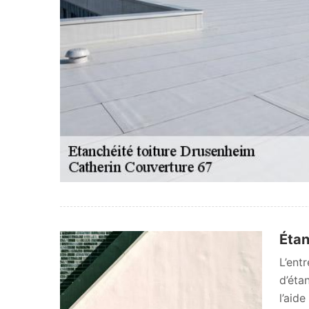
Étan
L’ent
d’éta
l’aid