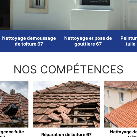
Nettoyage demoussage
Nettoyage et pose de
Peintur
de toiture 67
gouttière 67
tuile
NOS COMPÉTENCES
rgence fuite
Nettoyage d
Réparation de toiture 67