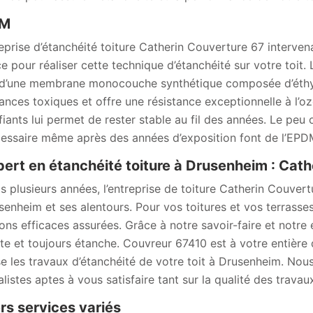
M
reprise d’étanchéité toiture Catherin Couverture 67 interve
ce pour réaliser cette technique d’étanchéité sur votre toit
d’une membrane monocouche synthétique composée d’éthy
ances toxiques et offre une résistance exceptionnelle à l’o
fiants lui permet de rester stable au fil des années. Le peu 
cessaire même après des années d’exposition font de l’EPDM
pert en étanchéité toiture à Drusenheim : Cat
s plusieurs années, l’entreprise de toiture Catherin Couvert
senheim et ses alentours. Pour vos toitures et vos terras
ions efficaces assurées. Grâce à notre savoir-faire et notre 
te et toujours étanche. Couvreur 67410 est à votre entière 
se les travaux d’étanchéité de votre toit à Drusenheim. No
listes aptes à vous satisfaire tant sur la qualité des travaux
rs services variés