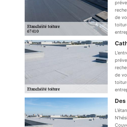
préve
reche
de vo
toitu
entrep
Cath
L’ent
préve
reche
de vo
toitu
entrep
Des 
L’éta
N’hés
Couve