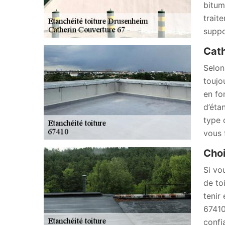
bitum
trait
suppo
Cath
Selon
toujo
en fo
d’éta
type 
vous 
Choi
Si vo
de to
tenir 
67410
confi