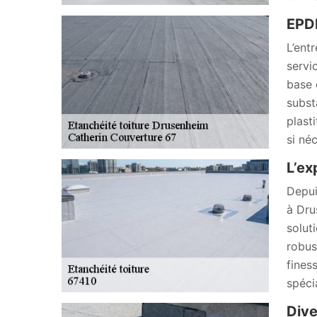
EPD
L’ent
servi
base 
subst
plasti
si né
L’ex
Depui
à Dru
solut
robus
fines
spécia
Dive