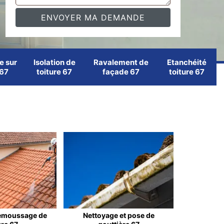
e sur
Isolation de
Ravalement de
Etanchéité
 67
toiture 67
façade 67
toiture 67
emoussage de
Nettoyage et pose de