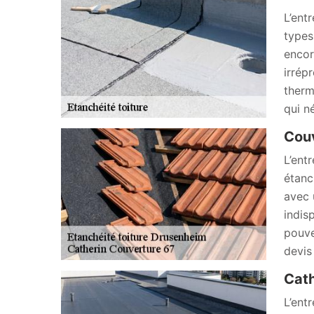
L’ent
types
encor
irrép
therm
qui n
Couv
L’ent
étanc
avec 
indis
pouve
devis
Cath
L’ent