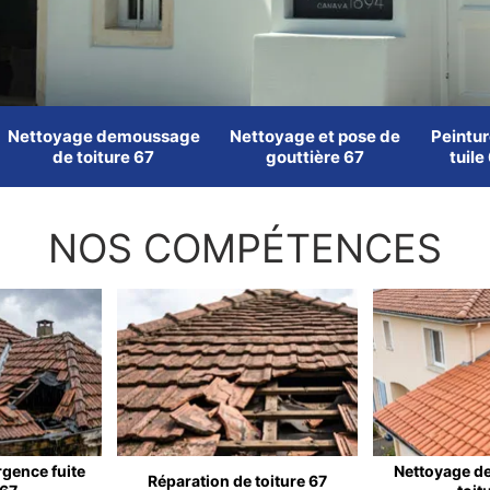
Nettoyage demoussage
Nettoyage et pose de
Peintur
de toiture 67
gouttière 67
tuile
NOS COMPÉTENCES
rgence fuite
Nettoyage d
Réparation de toiture 67