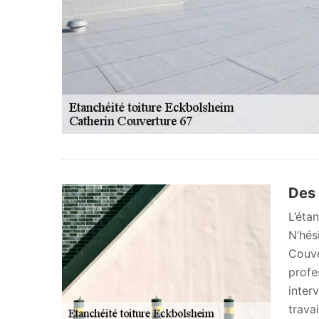
Des 
L’éta
N’hés
Couve
profe
inter
trava