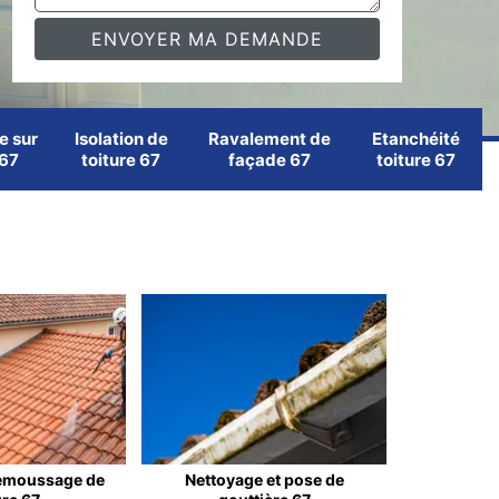
e sur
Isolation de
Ravalement de
Etanchéité
 67
toiture 67
façade 67
toiture 67
emoussage de
Nettoyage et pose de