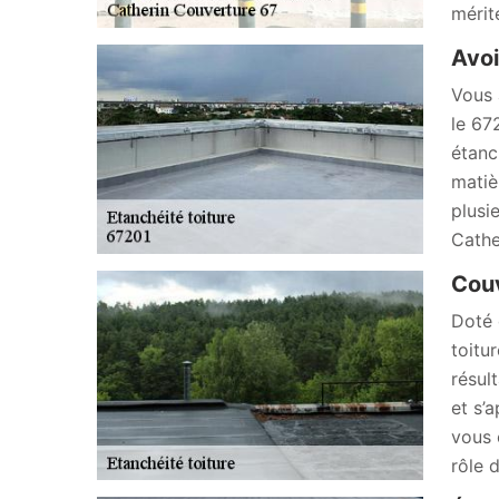
mérit
Avoi
Vous 
le 67
étanc
matiè
plusi
Cathe
Couv
Doté 
toitu
résul
et s’
vous o
rôle 