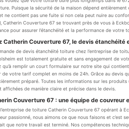
us voulez que votre toiture dure plus longtemps dans le 67
iture. Puisque la sécurité de la maison dépend entièrement du
et ne contient pas une fuite si non cela peut nuire au confor
, Catherin Couverture 67 se trouvant près de vous à Eckbol
ance pour assurer l’étanchéité et la performance de votre to
 Catherin Couverture 67, le devis étanchéité e
mande de devis étanchéité toiture chez l’entreprise de toi
lsheim est totalement gratuite et sans engagement de vot
z qu’à remplir un court formulaire sur notre site qui contie
r de votre tarif complet en moins de 24h. Grâce au devis q
cièrement préparé. Toutes les informations sur les produits u
t affichées de manière claire et précise dans le devis.
erin Couverture 67 : une équipe de couvreur 
l’entreprise de toiture Catherin Couverture 67 opérant à
eur passionné, nous aimons ce que nous faisons et c’est se
fait que notre travail est terminé. Nos compétences techniq