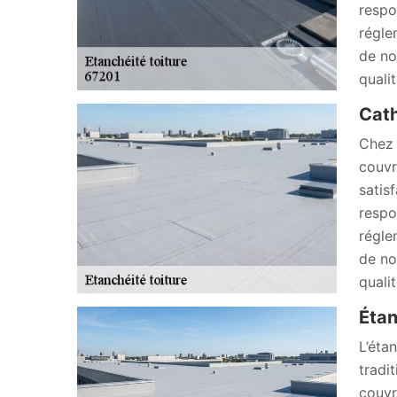
respo
régle
de no
quali
Cath
Chez 
couvr
satis
respo
régle
de no
quali
Étan
L’éta
tradi
couvr