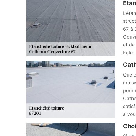
Étan
L’éta
struc
67 à 
Couvr
et de
Eckbo
Cath
Que c
moisi
pour 
Cathe
satis
à vou
Choi