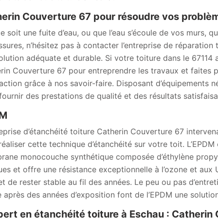
erin Couverture 67 pour résoudre vos problè
e soit une fuite d’eau, ou que l’eau s’écoule de vos murs, qu
ssures, n’hésitez pas à contacter l’entreprise de réparatio
olution adéquate et durable. Si votre toiture dans le 67114 a
rin Couverture 67 pour entreprendre les travaux et faites p
faction grâce à nos savoir-faire. Disposant d’équipements n
fournir des prestations de qualité et des résultats satisfaisa
M
reprise d’étanchéité toiture Catherin Couverture 67 interve
réaliser cette technique d’étanchéité sur votre toit. L’EPD
ane monocouche synthétique composée d’éthylène propyl
ues et offre une résistance exceptionnelle à l’ozone et aux U
t de rester stable au fil des années. Le peu ou pas d’entreti
après des années d’exposition font de l’EPDM une solution
pert en étanchéité toiture à Eschau : Catherin