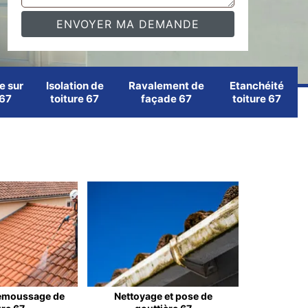
e sur
Isolation de
Ravalement de
Etanchéité
 67
toiture 67
façade 67
toiture 67
emoussage de
Nettoyage et pose de