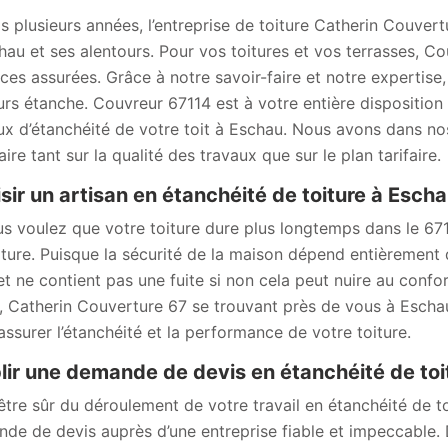
s plusieurs années, l’entreprise de toiture Catherin Couvert
hau et ses alentours. Pour vos toitures et vos terrasses, 
aces assurées. Grâce à notre savoir-faire et notre expertise,
urs étanche. Couvreur 67114 est à votre entière disposition 
ux d’étanchéité de votre toit à Eschau. Nous avons dans no
aire tant sur la qualité des travaux que sur le plan tarifaire.
sir un artisan en étanchéité de toiture à Esch
us voulez que votre toiture dure plus longtemps dans le 67
iture. Puisque la sécurité de la maison dépend entièrement du
et ne contient pas une fuite si non cela peut nuire au confor
, Catherin Couverture 67 se trouvant près de vous à Eschau
assurer l’étanchéité et la performance de votre toiture.
lir une demande de devis en étanchéité de toi
être sûr du déroulement de votre travail en étanchéité de toi
de de devis auprès d’une entreprise fiable et impeccable.