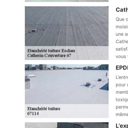
Cath
Que c
moisi
une s
Cathe
satis
vous 
EPD
L’ent
pour 
membr
toxiq
perme
même 
L’ex