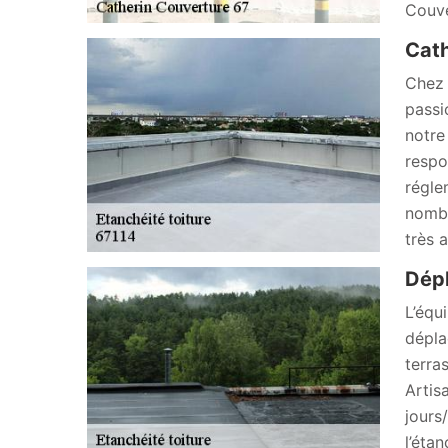
Couve
Cath
Chez 
passi
notre
respo
régle
nombr
très 
Dépl
L’équ
dépla
terra
Artis
jours
l’éta