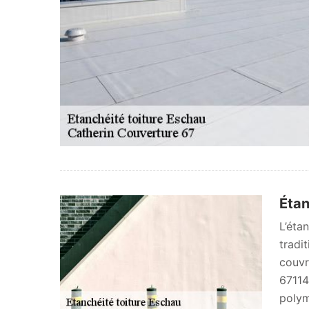
Étan
L’éta
tradi
couvr
67114
polym