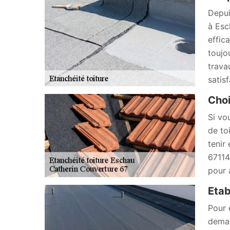
Depui
à Esc
effic
toujo
trava
satisf
Choi
Si vo
de to
tenir 
67114
pour 
Etab
Pour 
deman