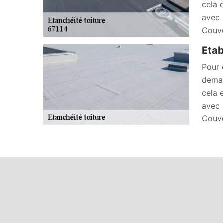
cela 
avec 
Couve
Etab
Pour 
deman
cela 
avec 
Couve