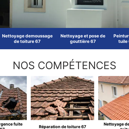
Nettoyage demoussage
Nettoyage et pose de
Peintur
de toiture 67
gouttière 67
tuile
NOS COMPÉTENCES
rgence fuite
Nettoyage d
Réparation de toiture 67