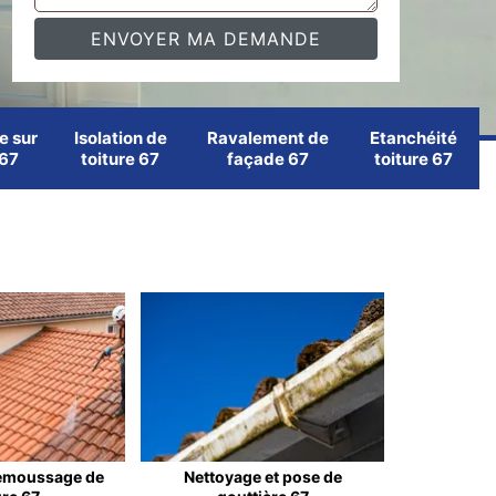
e sur
Isolation de
Ravalement de
Etanchéité
 67
toiture 67
façade 67
toiture 67
emoussage de
Nettoyage et pose de