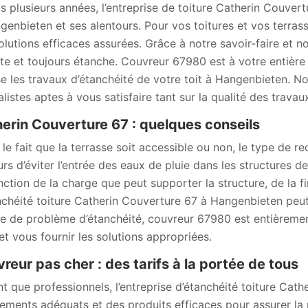
s plusieurs années, l’entreprise de toiture Catherin Couvert
genbieten et ses alentours. Pour vos toitures et vos terr
olutions efficaces assurées. Grâce à notre savoir-faire et no
te et toujours étanche. Couvreur 67980 est à votre entière 
se les travaux d’étanchéité de votre toit à Hangenbieten. 
listes aptes à vous satisfaire tant sur la qualité des travaux
erin Couverture 67 : quelques conseils
 le fait que la terrasse soit accessible ou non, le type de re
urs d’éviter l’entrée des eaux de pluie dans les structures d
nction de la charge que peut supporter la structure, de la fin
nchéité toiture Catherin Couverture 67 à Hangenbieten peut
pe de problème d’étanchéité, couvreur 67980 est entièremen
et vous fournir les solutions appropriées.
reur pas cher : des tarifs à la portée de tous
nt que professionnels, l’entreprise d’étanchéité toiture Ca
ements adéquats et des produits efficaces pour assurer la 