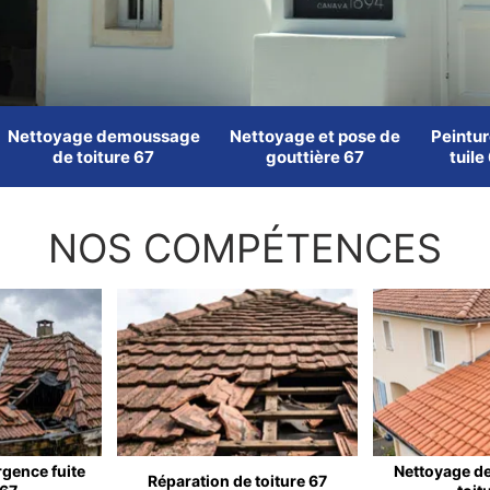
Nettoyage demoussage
Nettoyage et pose de
Peintur
de toiture 67
gouttière 67
tuile
NOS COMPÉTENCES
rgence fuite
Nettoyage d
Réparation de toiture 67