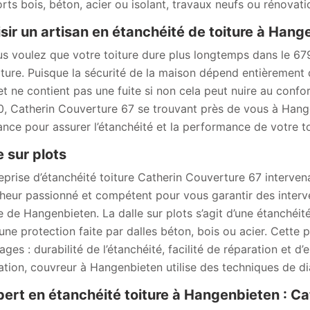
rts bois, béton, acier ou isolant, travaux neufs ou rénovati
sir un artisan en étanchéité de toiture à Hang
us voulez que votre toiture dure plus longtemps dans le 67
iture. Puisque la sécurité de la maison dépend entièrement du
et ne contient pas une fuite si non cela peut nuire au confor
, Catherin Couverture 67 se trouvant près de vous à Hange
ance pour assurer l’étanchéité et la performance de votre to
e sur plots
reprise d’étanchéité toiture Catherin Couverture 67 interv
heur passionné et compétent pour vous garantir des interve
lle de Hangenbieten. La dalle sur plots s’agit d’une étanch
une protection faite par dalles béton, bois ou acier. Cette 
ges : durabilité de l’étanchéité, facilité de réparation et d’
sation, couvreur à Hangenbieten utilise des techniques de di
pert en étanchéité toiture à Hangenbieten : C