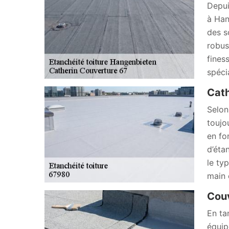
Depui
à Han
des s
robus
fines
spécia
Cath
Selon
toujo
en fo
d’éta
le ty
main 
Couv
En ta
équip