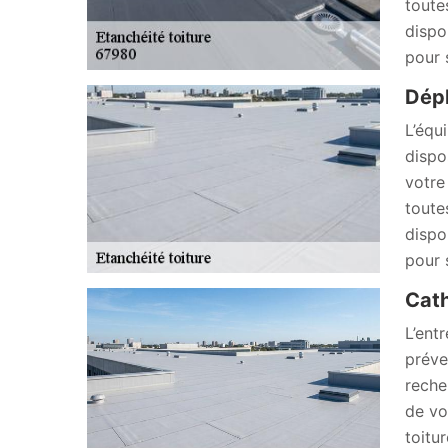
toute
dispo
pour 
Dépl
L’équ
dispo
votre
toute
dispo
pour 
Cath
L’ent
préve
reche
de vo
toitu