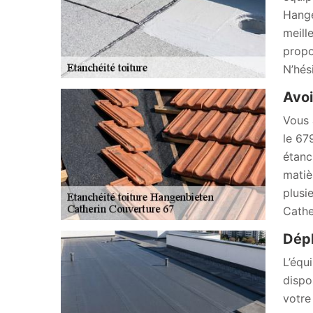
Hange
meill
propo
N’hés
Avoi
Vous 
le 67
étanc
matiè
plusi
Cathe
Dépl
L’équ
dispo
votre