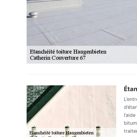
Étan
L’ent
d’éta
l’aid
bitum
trait