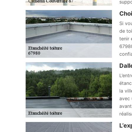
suppo
Choi
Si vo
de to
tenir 
67980
confi
Dall
L’ent
étanc
la vi
avec 
avanta
réali
L’ex