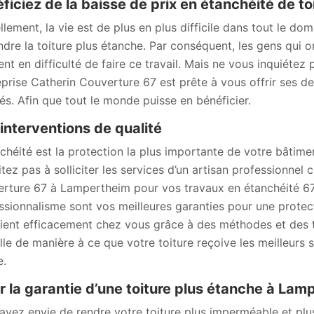
ficiez de la baisse de prix en étanchéité de t
llement, la vie est de plus en plus difficile dans tout le do
ndre la toiture plus étanche. Par conséquent, les gens qui
ent en difficulté de faire ce travail. Mais ne vous inquiétez
reprise Catherin Couverture 67 est prête à vous offrir ses d
tés. Afin que tout le monde puisse en bénéficier.
interventions de qualité
nchéité est la protection la plus importante de votre bâtimen
itez pas à solliciter les services d’un artisan professionnel
rture 67 à Lampertheim pour vos travaux en étanchéité 67
ssionnalisme sont vos meilleures garanties pour une prot
vient efficacement chez vous grâce à des méthodes et des 
ille de manière à ce que votre toiture reçoive les meilleurs s
e.
r la garantie d’une toiture plus étanche à Lam
avez envie de rendre votre toiture plus imperméable et plu