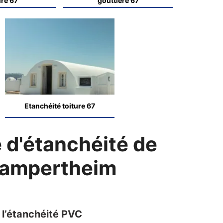
ure 67
gouttière 67
Etanchéité toiture 67
 d'étanchéité de
 Lampertheim
l’étanchéité PVC