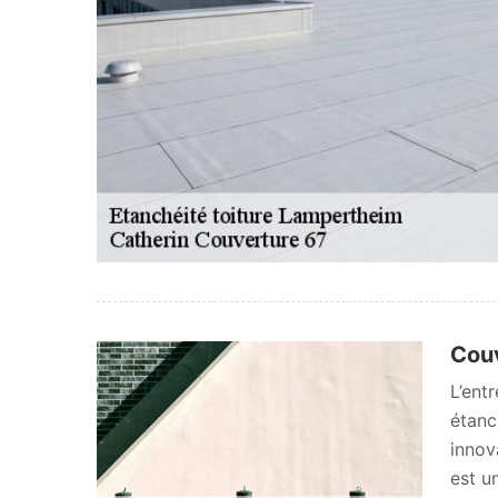
Couv
L’ent
étanc
innov
est u