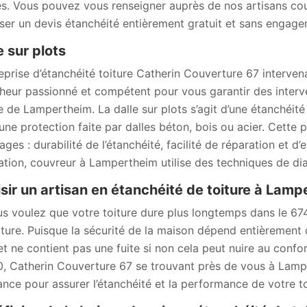
s. Vous pouvez vous renseigner auprès de nos artisans couv
ser un devis étanchéité entièrement gratuit et sans engage
e sur plots
reprise d’étanchéité toiture Catherin Couverture 67 interv
heur passionné et compétent pour vous garantir des interve
lle de Lampertheim. La dalle sur plots s’agit d’une étanch
une protection faite par dalles béton, bois ou acier. Cette 
ges : durabilité de l’étanchéité, facilité de réparation et d’
sation, couvreur à Lampertheim utilise des techniques de dia
sir un artisan en étanchéité de toiture à Lam
us voulez que votre toiture dure plus longtemps dans le 67
iture. Puisque la sécurité de la maison dépend entièrement du
et ne contient pas une fuite si non cela peut nuire au confor
, Catherin Couverture 67 se trouvant près de vous à Lampe
ance pour assurer l’étanchéité et la performance de votre to