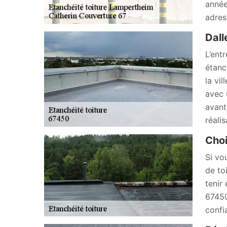
année
adres
Dall
L’ent
étanc
la vi
avec 
avanta
réali
Choi
Si vo
de to
tenir 
67450
confi