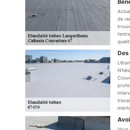
Béné
Actue
de re
trouv
l’ent
quali
Des 
L’éta
N’hés
Couve
profe
inter
trava
mérit
Avoi
Vous 