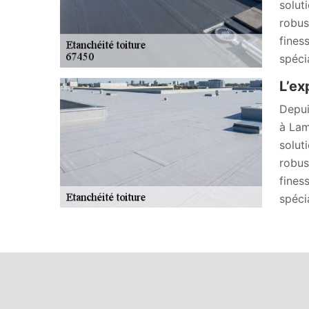
solut
robus
fines
spécia
L’ex
Depui
à Lam
solut
robus
fines
spécia