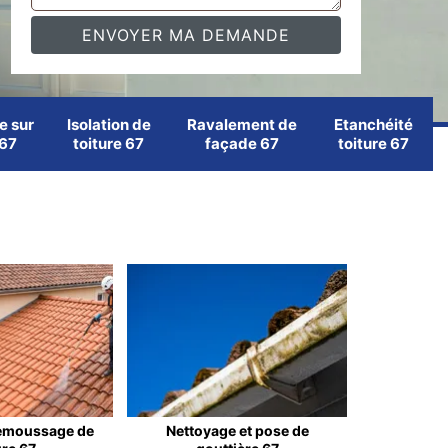
e sur
Isolation de
Ravalement de
Etanchéité
 67
toiture 67
façade 67
toiture 67
emoussage de
Nettoyage et pose de