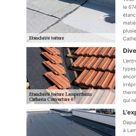
le 67
étanc
matiè
plusi
Cathe
Dive
L’ent
types
encor
irrép
therm
qui n
L’ex
Depui
à Lam