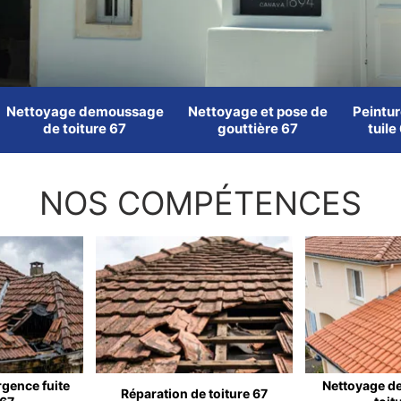
Nettoyage demoussage
Nettoyage et pose de
Peintur
de toiture 67
gouttière 67
tuile
NOS COMPÉTENCES
rgence fuite
Nettoyage d
Réparation de toiture 67