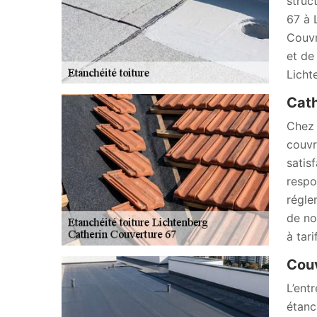
struc
67 à 
Couvr
et de
Licht
Cath
Chez 
couvr
satis
respo
régle
de no
à tar
Couv
L’ent
étanc