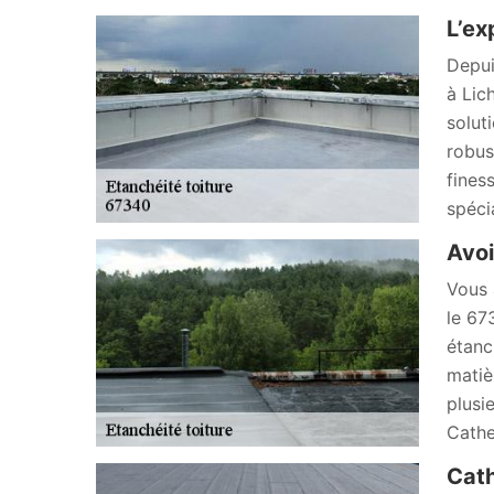
L’ex
Depui
à Lic
solut
robus
fines
spécia
Avoi
Vous 
le 67
étanc
matiè
plusi
Cathe
Cath