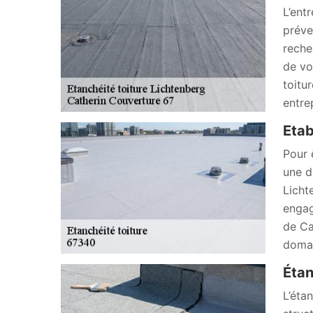
L’ent
préve
reche
de vo
toitu
entrep
Etab
Pour 
une d
Licht
engag
de Ca
domai
Étan
L’éta