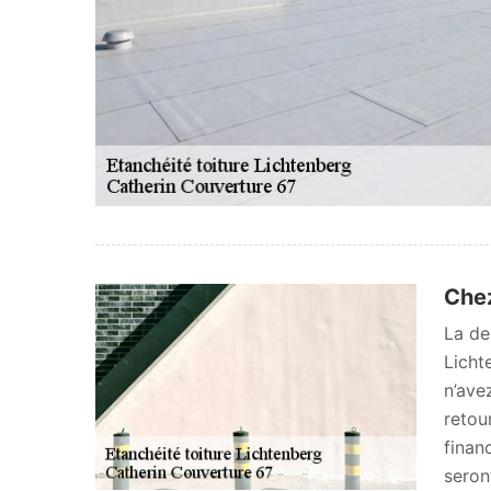
Chez
La de
Licht
n’ave
retou
finan
seron