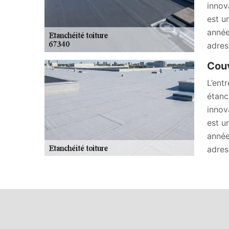
innov
est u
année
adres
Couv
L’ent
étanc
innov
est u
année
adres