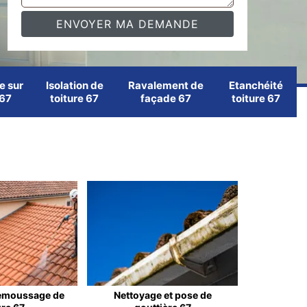
e sur
Isolation de
Ravalement de
Etanchéité
 67
toiture 67
façade 67
toiture 67
emoussage de
Nettoyage et pose de