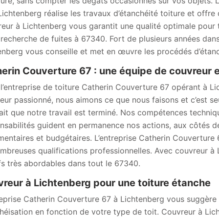
ture, sans compter les dégâts occasionnés sur vos objets. 
Lichtenberg réalise les travaux d’étanchéité toiture et off
eur à Lichtenberg vous garantit une qualité optimale pour 
 recherche de fuites à 67340. Fort de plusieurs années dans
enberg vous conseille et met en œuvre les procédés d’étanc
erin Couverture 67 : une équipe de couvreur 
l’entreprise de toiture Catherin Couverture 67 opérant à 
eur passionné, nous aimons ce que nous faisons et c’est se
fait que notre travail est terminé. Nos compétences techniq
nsabilités guident en permanence nos actions, aux côtés de 
mentaires et budgétaires. L’entreprise Catherin Couverture 
mbreuses qualifications professionnelles. Avec couvreur à L
ifs très abordables dans tout le 67340.
reur à Lichtenberg pour une toiture étanche
reprise Catherin Couverture 67 à Lichtenberg vous suggère 
héisation en fonction de votre type de toit. Couvreur à Li