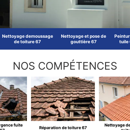
Nettoyage demoussage
Nettoyage et pose de
Peintur
de toiture 67
gouttière 67
tuile
NOS COMPÉTENCES
rgence fuite
Nettoyage d
Réparation de toiture 67