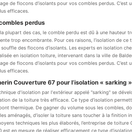
lage de flocons d’isolants pour vos combles perdus. C’est u
lus efficaces.
combles perdus
la plupart des cas, le comble perdu est dû à une hauteur tr
ente trop encombrante. Pour ces raisons, l’isolation de ce 
y souffle des flocons d’isolants. Les experts en isolation ch
alisée en isolation toiture, intervenant dans la ville de Bal
lage de flocons d’isolants pour vos combles perdus. C’est u
lus efficaces.
erin Couverture 67 pour l’isolation « sarking »
chnique d'isolation par l'extérieur appelé "sarking" se dé
lation de la toiture très efficace. Ce type d’isolation permet
pont thermique. De gagner du volume sous les combles, don
es aménagés, d’isoler la toiture sans toucher à la finition in
oyens techniques les plus élaborés, l’entreprise de toitur
 est en mesure de réaliser efficacement ce type d’isolation 