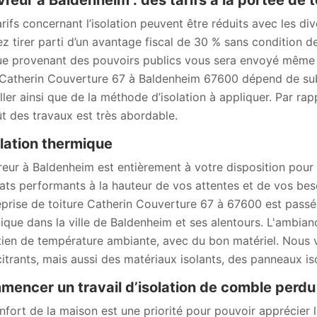
reur à Baldenheim : des tarifs à la portée de 
arifs concernant l’isolation peuvent être réduits avec les d
z tirer parti d’un avantage fiscal de 30 % sans condition d
e provenant des pouvoirs publics vous sera envoyé même si
Catherin Couverture 67 à Baldenheim 67600 dépend de subst
iller ainsi que de la méthode d’isolation à appliquer. Par r
ût des travaux est très abordable.
olation thermique
eur à Baldenheim est entièrement à votre disposition pour 
tats performants à la hauteur de vos attentes et de vos besoi
reprise de toiture Catherin Couverture 67 à 67600 est passée
ique dans la ville de Baldenheim et ses alentours. L'ambia
tien de température ambiante, avec du bon matériel. Nous 
citrants, mais aussi des matériaux isolants, des panneaux iso
encer un travail d’isolation de comble perd
nfort de la maison est une priorité pour pouvoir apprécier 