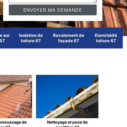
e sur
Isolation de
Ravalement de
Etanchéité
 67
toiture 67
façade 67
toiture 67
emoussage de
Nettoyage et pose de