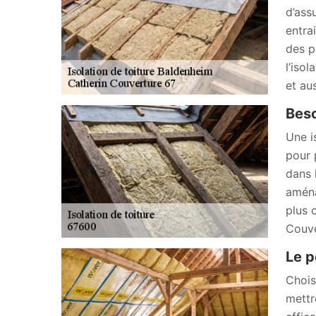
d’ass
entra
des p
l’iso
et au
Beso
Une i
pour 
dans 
aména
plus 
Couve
Le p
Choisi
mettr