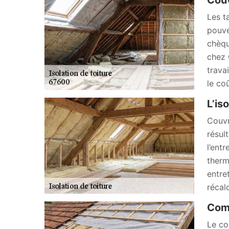
Couv
Les t
pouve
chèqu
chez 
trava
le co
L’is
Couvr
résul
l’ent
therm
entre
récal
Comm
Le co