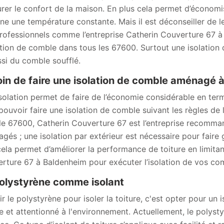
urer le confort de la maison. En plus cela permet d’économiser
ine une température constante. Mais il est déconseiller de le
rofessionnels comme l’entreprise Catherin Couverture 67 à 
lation de comble dans tous les 67600. Surtout une isolati
ssi du comble soufflé.
in de faire une isolation de comble aménagé 
solation permet de faire de l’économie considérable en term
pouvoir faire une isolation de comble suivant les règles de l
le 67600, Catherin Couverture 67 est l’entreprise recomma
gés ; une isolation par extérieur est nécessaire pour fair
cela permet d’améliorer la performance de toiture en limitan
rture 67 à Baldenheim pour exécuter l’isolation de vos c
olystyrène comme isolant
r le polystyrène pour isoler la toiture, c'est opter pour un 
e et attentionné à l'environnement. Actuellement, le polystyrè