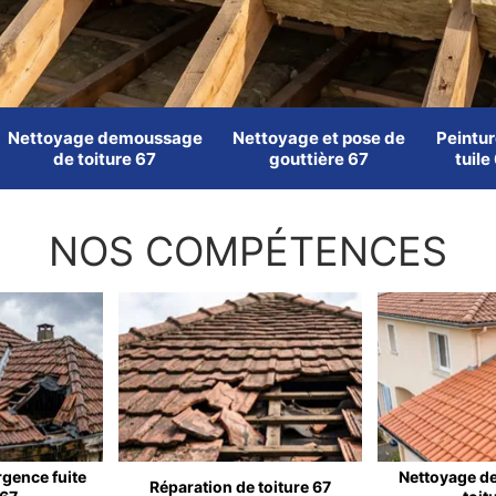
Nettoyage demoussage
Nettoyage et pose de
Peintur
de toiture 67
gouttière 67
tuile
NOS COMPÉTENCES
rgence fuite
Nettoyage d
Réparation de toiture 67