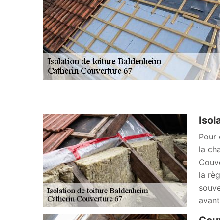
Isol
Pour é
la ch
Couve
la rè
souve
avant