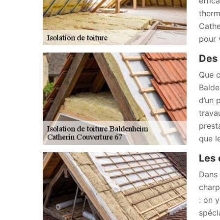
effica
therm
Cathe
pour 
Des 
Que c
Balde
d’un 
trava
prest
que l
Les 
Dans 
charp
: on 
spéci