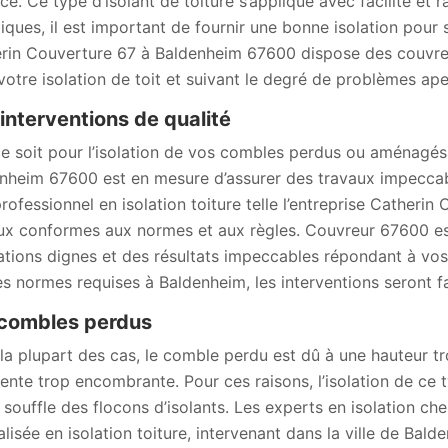
ce. Ce type d’isolant de toiture s’applique avec facilité et r
iques, il est important de fournir une bonne isolation pour s
rin Couverture 67 à Baldenheim 67600 dispose des couvreur
votre isolation de toit et suivant le degré de problèmes ape
interventions de qualité
e soit pour l’isolation de vos combles perdus ou aménagés
nheim 67600 est en mesure d’assurer des travaux impeccable
professionnel en isolation toiture telle l’entreprise Catherin
ux conformes aux normes et aux règles. Couvreur 67600 est
ations dignes et des résultats impeccables répondant à vos 
es normes requises à Baldenheim, les interventions seront f
combles perdus
la plupart des cas, le comble perdu est dû à une hauteur tr
ente trop encombrante. Pour ces raisons, l’isolation de ce 
y souffle des flocons d’isolants. Les experts en isolation ch
alisée en isolation toiture, intervenant dans la ville de Bal