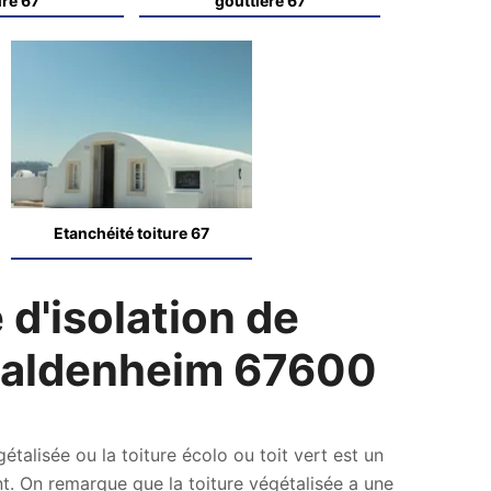
ure 67
gouttière 67
Etanchéité toiture 67
 d'isolation de
 Baldenheim 67600
gétalisée ou la toiture écolo ou toit vert est un
. On remarque que la toiture végétalisée a une