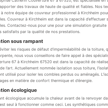
reprise Catherin Couverture 67 à 67520, est spécialisée en t
apporter des travaux de haute de qualité et fiables. Nos te
 à notre équipe de couvreur professionnel à Kirchheim pour 
es. Couvreur à Kirchheim est dans la capacité d’effectuer se
es. Contactez-nous pour une pour une simulation gratuite 
s satisfaits par la qualité de nos prestations.
ation sous rampant
viter les risques de défaut d’imperméabilité de la toiture, q
arpente, nous vous conseillons de faire appel à des spécialis
rture 67 à Kirchheim 67520 est dans la capacité de réalise
 de l’art. Actuellement nommée isolation sous toiture, l’iso
nt utilisé pour isoler les combles perdus ou aménagés. L’iso
ages en matière de confort thermique et d’énergie.
ation écologique
lant écologique accumule la chaleur avant de la renvoyer dan
l est seul à fonctionner comme ceci. Les synthétiques comme 