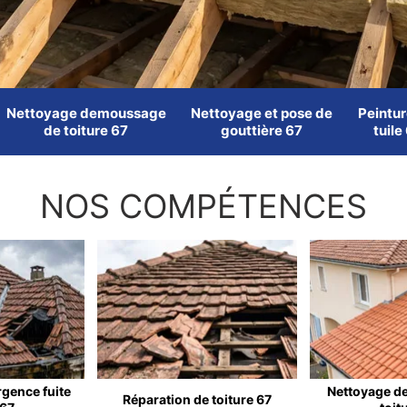
Nettoyage demoussage
Nettoyage et pose de
Peintur
de toiture 67
gouttière 67
tuile
NOS COMPÉTENCES
rgence fuite
Nettoyage d
Réparation de toiture 67