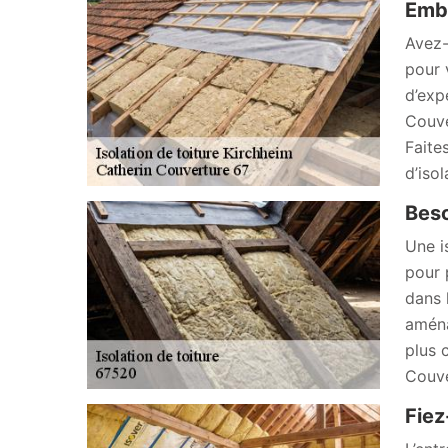
Emba
Avez-
pour 
d’exp
Couve
Faite
d’iso
Beso
Une i
pour 
dans 
aména
plus 
Couve
Fiez