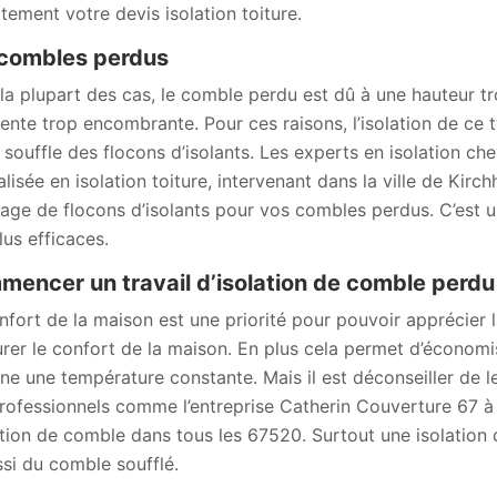
itement votre devis isolation toiture.
combles perdus
la plupart des cas, le comble perdu est dû à une hauteur tr
ente trop encombrante. Pour ces raisons, l’isolation de ce 
y souffle des flocons d’isolants. Les experts en isolation ch
alisée en isolation toiture, intervenant dans la ville de Kir
lage de flocons d’isolants pour vos combles perdus. C’est u
lus efficaces.
encer un travail d’isolation de comble perdu
nfort de la maison est une priorité pour pouvoir apprécier 
urer le confort de la maison. En plus cela permet d’économiser
ine une température constante. Mais il est déconseiller de le
rofessionnels comme l’entreprise Catherin Couverture 67 à K
lation de comble dans tous les 67520. Surtout une isolati
ssi du comble soufflé.