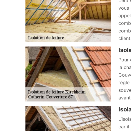
L’ent
vous 
appel
combl
combl
client
Isol
Pour é
la ch
Couve
règle
souve
avant
Isol
L’iso
car i