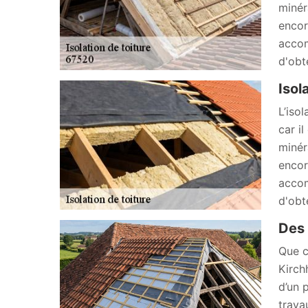
minér
encor
accom
d'obt
Isol
L’iso
car i
minér
encor
accom
d'obt
Des 
Que c
Kirch
d’un 
trava