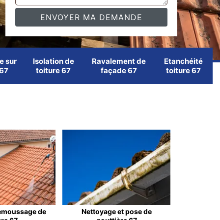
e sur
Isolation de
Ravalement de
Etanchéité
 67
toiture 67
façade 67
toiture 67
emoussage de
Nettoyage et pose de