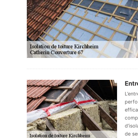
Entr
L’ent
perfo
effic
compa
d’iso
de se