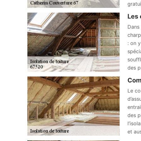
gratu
Les 
Dans 
charp
: on 
spéci
souff
des p
Comm
Le co
d’ass
entra
des p
l’iso
et au