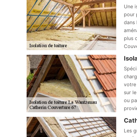
Une i
pour 
dans 
aména
plus 
Couve
Isol
Spéci
charg
votre
sur l
ou pa
provi
Cath
Les g