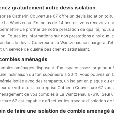
nez gratuitement votre devis isolation
reprise Catherin Couverture 67 offre un devis isolation toit
 de La Wantzenau. En moins de 24 heures, vous recevrez une
permettre de profiter de notre prestation de qualité, nous a
tion. Toutes les informations sur nos prestations ainsi que l
se dans le devis. Couvreur à La Wantzenau se chargera d’étudi
t un service de qualité pas cher et satisfaisant.
 combles aménagés
ombles aménagés disposent d’un espace assez large pour ê
une inclinaison du toit supérieure à 30 %, vous pouvez en f
nérale isolée avec des rampants, un isolant en plaque ou e
érieur de votre toit. L’entreprise Catherin Couverture 67 vous
aménagement de vos combles à La Wantzenau 67610. Seul un
rture 67 est capable d’effectuer les travaux d’isolation de
in de faire une isolation de comble aménagé