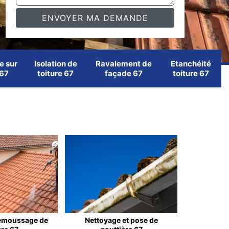
e sur
Isolation de
Ravalement de
Etanchéité
 67
toiture 67
façade 67
toiture 67
emoussage de
Nettoyage et pose de