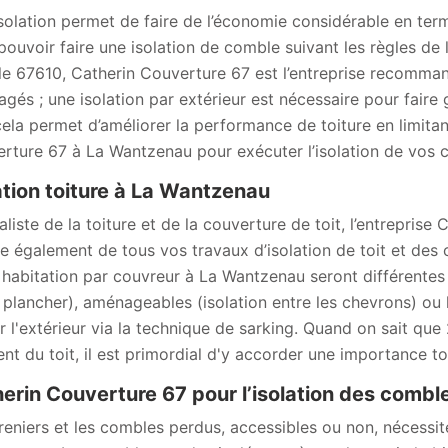
solation permet de faire de l’économie considérable en term
pouvoir faire une isolation de comble suivant les règles de l
le 67610, Catherin Couverture 67 est l’entreprise recomman
gés ; une isolation par extérieur est nécessaire pour fair
cela permet d’améliorer la performance de toiture en limitan
rture 67 à La Wantzenau pour exécuter l’isolation de vos
ation toiture à La Wantzenau
aliste de la toiture et de la couverture de toit, l’entrepri
e également de tous vos travaux d’isolation de toit et des 
 habitation par couvreur à La Wantzenau seront différentes
e plancher), aménageables (isolation entre les chevrons) ou 
r l'extérieur via la technique de sarking. Quand on sait q
ent du toit, il est primordial d'y accorder une importance to
erin Couverture 67 pour l’isolation des combl
reniers et les combles perdus, accessibles ou non, nécessit