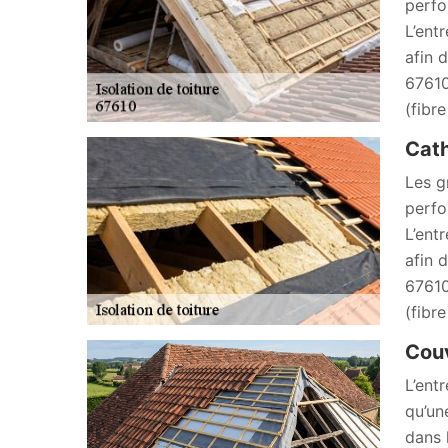
perfo
L’ent
afin 
67610
(fibr
Cath
Les g
perfo
L’ent
afin 
67610
(fibr
Couv
L’ent
qu’un
dans 