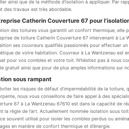
iller ainsi que de la méthode d’isolation à appliquer. Par r
ût des travaux est très abordable.
treprise Catherin Couverture 67 pour l’isolation
lation des toitures vous garantit un confort thermique, elle 
reprise de toiture Catherin Couverture 67 intervenant à La
sition ses couvreurs qualifiés passionnés pour effectuer un 
étique de votre habitation. Couvreur à La Wantzenau est en 
at pour vos combles et votre toit. N’hésitez pas à nous con
e gratuit ainsi que pour de plus amples informations sur n
ation sous rampant
viter les risques de défaut d’imperméabilité de la toiture, q
arpente, nous vous conseillons de faire appel à des spécialis
rture 67 à La Wantzenau 67610 est dans la capacité de réa
nt la règle de l’art. Actuellement nommée isolation sous toi
ace souvent utilisé pour isoler les combles perdus ou aménag
ages en matière de confort thermique et d’énergie.