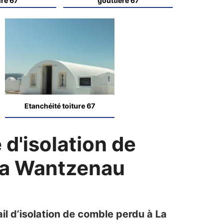
ure 67
gouttière 67
Etanchéité toiture 67
 d'isolation de
 La Wantzenau
l d’isolation de comble perdu à La