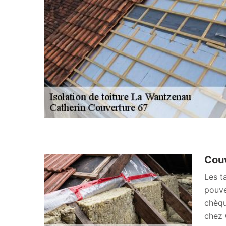
Couv
Les t
pouve
chèqu
chez 