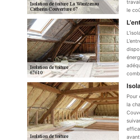
trava
le co
L’en
L’iso
L’ent
dispo
énerg
adéqu
combl
Isol
Pour é
la ch
Couve
suiva
effic
avant