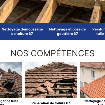
Nettoyage demoussage
Nettoyage et pose de
Peintur
de toiture 67
gouttière 67
tuile
NOS COMPÉTENCES
rgence fuite
Nettoyage d
Réparation de toiture 67