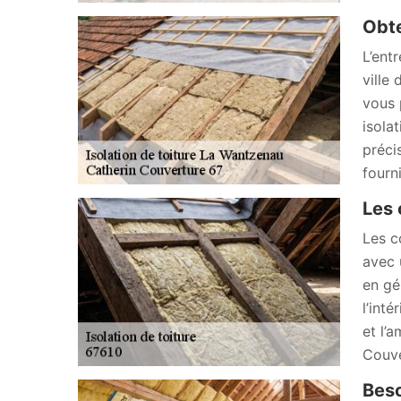
Obte
L’ent
ville
vous 
isola
préci
fourni
Les
Les c
avec 
en gé
l’int
et l’
Couve
Beso