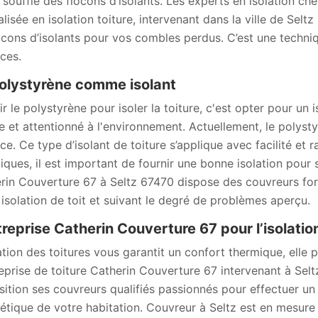
y souffle des flocons d’isolants. Les experts en isolation ch
alisée en isolation toiture, intervenant dans la ville de Sel
ocons d’isolants pour vos combles perdus. C’est une techniq
aces.
olystyrène comme isolant
r le polystyrène pour isoler la toiture, c'est opter pour un 
e et attentionné à l'environnement. Actuellement, le polystyrè
ce. Ce type d’isolant de toiture s’applique avec facilité et r
iques, il est important de fournir une bonne isolation pour s
rin Couverture 67 à Seltz 67470 dispose des couvreurs for
 isolation de toit et suivant le degré de problèmes aperçu.
treprise Catherin Couverture 67 pour l’isolation
lation des toitures vous garantit un confort thermique, elle 
reprise de toiture Catherin Couverture 67 intervenant à Sel
sition ses couvreurs qualifiés passionnés pour effectuer un 
étique de votre habitation. Couvreur à Seltz est en mesure 