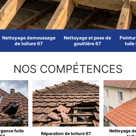
Nettoyage demoussage
Nettoyage et pose de
Peintur
de toiture 67
gouttière 67
tuile
NOS COMPÉTENCES
rgence fuite
Nettoyage d
Réparation de toiture 67