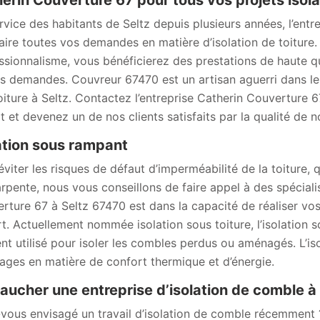
erin Couverture 67 pour tous vos projets isola
rvice des habitants de Seltz depuis plusieurs années, l’ent
faire toutes vos demandes en matière d’isolation de toiture.
ssionnalisme, vous bénéficierez des prestations de haute qu
s demandes. Couvreur 67470 est un artisan aguerri dans les
toiture à Seltz. Contactez l’entreprise Catherin Couverture 6
it et devenez un de nos clients satisfaits par la qualité de n
ation sous rampant
viter les risques de défaut d’imperméabilité de la toiture, q
arpente, nous vous conseillons de faire appel à des spécialis
rture 67 à Seltz 67470 est dans la capacité de réaliser vos
art. Actuellement nommée isolation sous toiture, l’isolation
nt utilisé pour isoler les combles perdus ou aménagés. L’iso
ages en matière de confort thermique et d’énergie.
ucher une entreprise d’isolation de comble à 
vous envisagé un travail d’isolation de comble récemment ? 