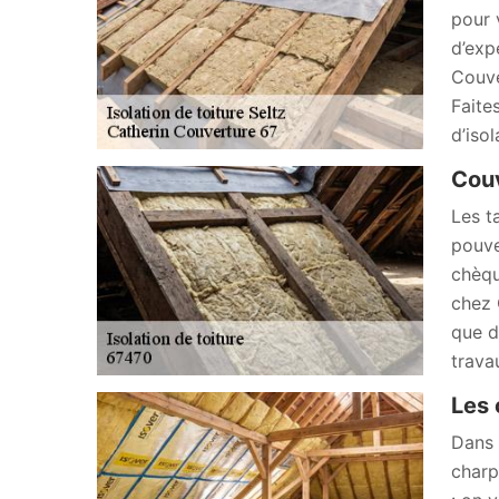
pour 
d’exp
Couve
Faite
d’iso
Couv
Les t
pouve
chèqu
chez 
que d
trava
Les 
Dans 
charp