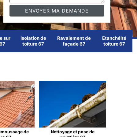
e sur
Isolation de
Ravalement de
Etanchéité
 67
toiture 67
façade 67
toiture 67
emoussage de
Nettoyage et pose de