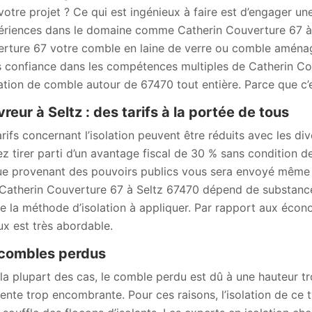
votre projet ? Ce qui est ingénieux à faire est d’engager u
ériences dans le domaine comme Catherin Couverture 67 à S
rture 67 votre comble en laine de verre ou comble aménag
s confiance dans les compétences multiples de Catherin Co
lation de comble autour de 67470 tout entière. Parce que c’es
reur à Seltz : des tarifs à la portée de tous
arifs concernant l’isolation peuvent être réduits avec les d
z tirer parti d’un avantage fiscal de 30 % sans condition d
e provenant des pouvoirs publics vous sera envoyé même si
Catherin Couverture 67 à Seltz 67470 dépend de substances ut
e la méthode d’isolation à appliquer. Par rapport aux écono
ux est très abordable.
combles perdus
la plupart des cas, le comble perdu est dû à une hauteur tr
ente trop encombrante. Pour ces raisons, l’isolation de ce 