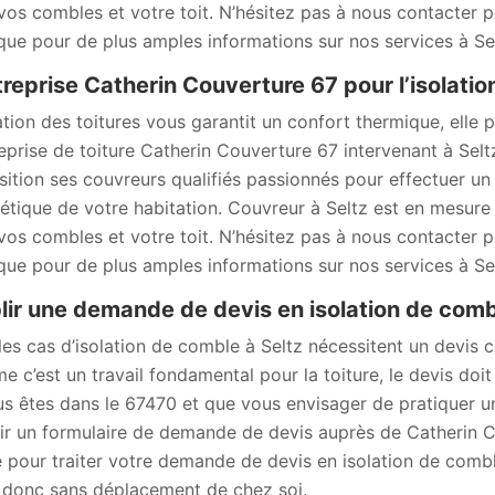
vos combles et votre toit. N’hésitez pas à nous contacter po
 que pour de plus amples informations sur nos services à Sel
treprise Catherin Couverture 67 pour l’isolation
lation des toitures vous garantit un confort thermique, elle 
reprise de toiture Catherin Couverture 67 intervenant à Sel
sition ses couvreurs qualifiés passionnés pour effectuer un 
étique de votre habitation. Couvreur à Seltz est en mesure 
vos combles et votre toit. N’hésitez pas à nous contacter po
 que pour de plus amples informations sur nos services à Sel
lir une demande de devis en isolation de comb
les cas d’isolation de comble à Seltz nécessitent un devis c
 c’est un travail fondamental pour la toiture, le devis doi
us êtes dans le 67470 et que vous envisager de pratiquer un
ir un formulaire de demande de devis auprès de Catherin Cou
e pour traiter votre demande de devis en isolation de comble
, donc sans déplacement de chez soi.