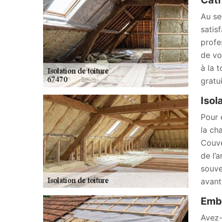
Cath
Au se
satis
profe
de vo
à la 
gratu
Isol
Pour é
la ch
Couve
de l’
souve
avant
Emba
Avez-