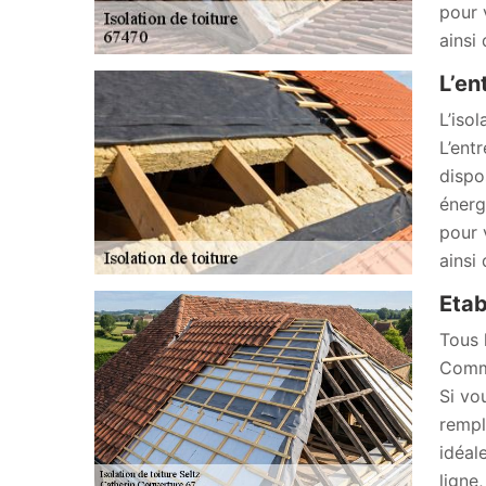
pour 
ainsi
L’en
L’iso
L’ent
dispo
énerg
pour 
ainsi
Etab
Tous 
Comme
Si vo
rempl
idéal
ligne