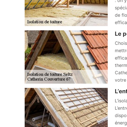
: on 
spéci
de fl
effic
Le p
Choisi
mettr
effica
therm
Cathe
votre
L’en
L’iso
L’ent
dispo
énerg