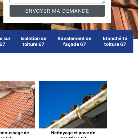
e sur
Isolation de
Ravalement de
Etanchéité
 67
toiture 67
façade 67
toiture 67
emoussage de
Nettoyage et pose de