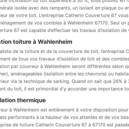
une inclinaison du toit supérieure à 30 %, vous pouvez en f
nérale isolée avec des rampants, un isolant en plaque ou e
érieur de votre toit. L’entreprise Catherin Couverture 67 vous
aménagement de vos combles à Wahlenheim 67170. Seul un p
rture 67 est capable d’effectuer les travaux d’isolation de
ation toiture à Wahlenheim
aliste de la toiture et de la couverture de toit, l’entrepri
ment de tous vos travaux d’isolation de toit et des combles
ation par couvreur à Wahlenheim seront différentes selon qu
her), aménageables (isolation entre les chevrons) ou habita
érieur via la technique de sarking. Quand on sait que 26% 
ent du toit, il est primordial d'y accorder une importance to
olation thermique
eur à Wahlenheim est entièrement à votre disposition pour 
tats performants à la hauteur de vos attentes et de vos besoi
reprise de toiture Catherin Couverture 67 à 67170 est passée