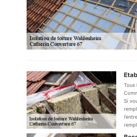
Etab
Tous 
Comme
Si vo
rempl
l’ent
rempl