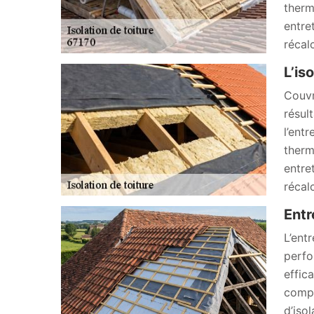
therm
entre
récal
L’is
Couvr
résul
l’ent
therm
entre
récal
Entr
L’ent
perfo
effic
compa
d’iso