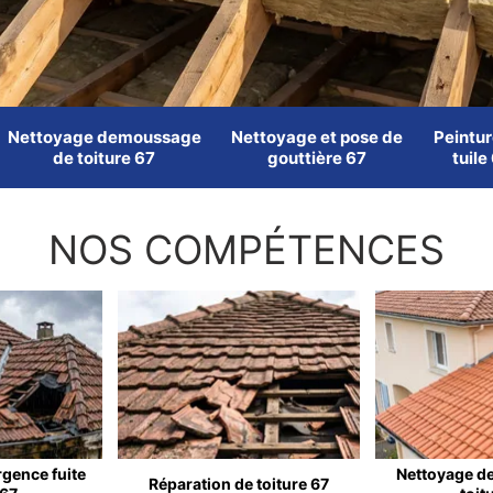
Nettoyage demoussage
Nettoyage et pose de
Peintur
de toiture 67
gouttière 67
tuile
NOS COMPÉTENCES
rgence fuite
Nettoyage d
Réparation de toiture 67