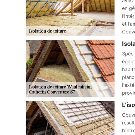
avec 
en gé
l’int
et l’
Couve
Isol
Spéci
égale
habit
planc
l'ext
provi
L’is
Couvr
résul
l’ent