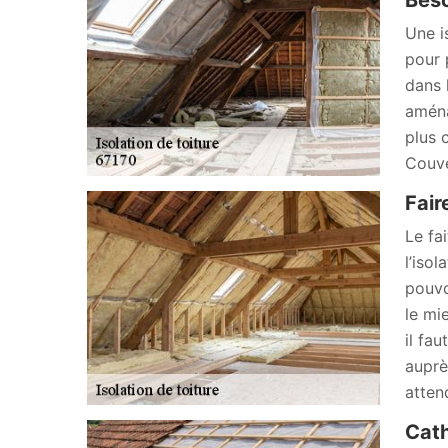
Beso
Une i
pour 
dans 
aména
plus 
Couve
Fair
Le fa
l’iso
pouvo
le mi
il fau
auprè
atten
Cath