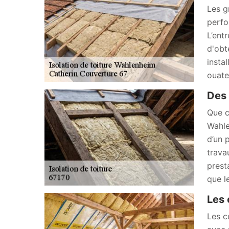
Les g
perfo
L’ent
d'obt
insta
ouate
Des 
Que c
Wahle
d’un 
trava
prest
que l
Les
Les c