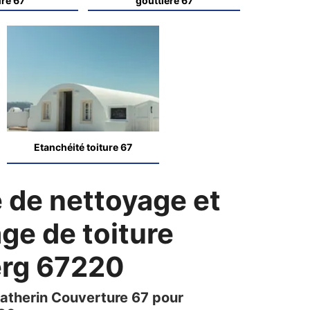
ure 67
gouttière 67
Etanchéité toiture 67
e de nettoyage et
e de toiture
rg 67220
Catherin Couverture 67 pour