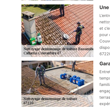
Une 
L’ent
netto
et c’
pour 
Couve
dispo
6722
Gara
Entre
temps
famil
engag
terra
expér