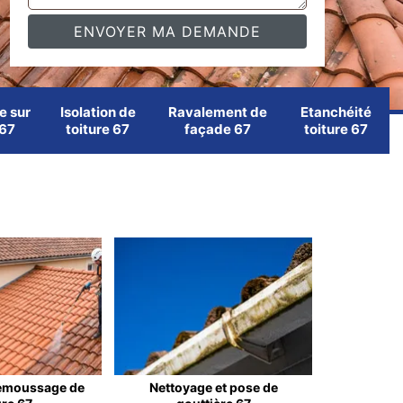
e sur
Isolation de
Ravalement de
Etanchéité
 67
toiture 67
façade 67
toiture 67
emoussage de
Nettoyage et pose de