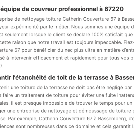
équipe de couvreur professionnel à 67220
reprise de nettoyage toiture Catherin Couverture 67 à Bas
yeur expérimenté par le métier. Nous sommes une équipe d
est seulement lorsque le client se déclare 100% satisfait que
cette raison que notre travail est toujours impeccable. Fiez
rture 67 pour bénéficier du nec plus ultra en matière d’ent
sé à intervenir efficacement et rapidement pour tous vos 
0.
ntir l’étanchéité de toit de la terrasse à Bas
tenir une toiture de la terrasse ne doit pas être négligé par
 faire un traitement de toiture pour éviter une fuite inatten
iales, il est presque impossible de trouver le temps pour un e
er une entreprise de nettoyage et démoussage de toiture po
sse. Par exemple, Catherin Couverture 67 à Bassemberg, c’est
iences sont nombreuses dans ce domaine et cela garantit la 