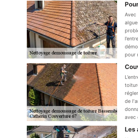
Pour
Avec 
algue
probl
l’ent
démou
pour 
Couv
L’ent
toitu
régle
de l'
donna
avec 
Les 