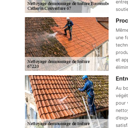
entre
souti
Proc
Même 
une f
techn
produ
et ap
élimi
Entr
Au bo
végét
pour 
netto
d’exp
satis