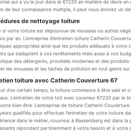
prise qui a vu le jour dans le 67220 en matière de devis en
en de leur connaissance multiple, il peut vous donnez un devi
édures de nettoyage toiture
si votre toiture est dépourvue de mousses ou autres végétau
ois par an. L’entreprise d’entretien toiture Catherin Couver
iques appropriées ainsi que les produits adéquats à votre
its qui s’adaptent à vos revêtements mais aussi à vos budge
plique des détergents, procédés modernes et des produits 
ner les mousses et les taches de pollution en tout genre sur
etien toiture avec Catherin Couverture 67
ut d’un certain temps, la toiture commence à être sale et
aux. L’entretien de votre toit avec couvreur 67220 par le bi
votre bien être. L’entreprise de toiture Catherin Couvertu
yeurs qualifiés pour effectuer l’entretien de votre toiture da
érience dans le métier, couvreur à Bassemberg est dans la po
faisants répondant pertinemment à votre besoin et à votre a