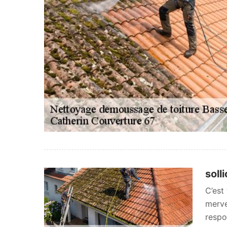
soll
C’est
merve
respo