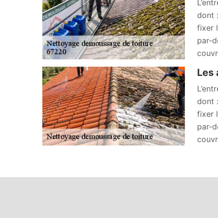
L’ent
dont 
fixer
par-de
couvr
Les 
L’ent
dont 
fixer
par-de
couvr