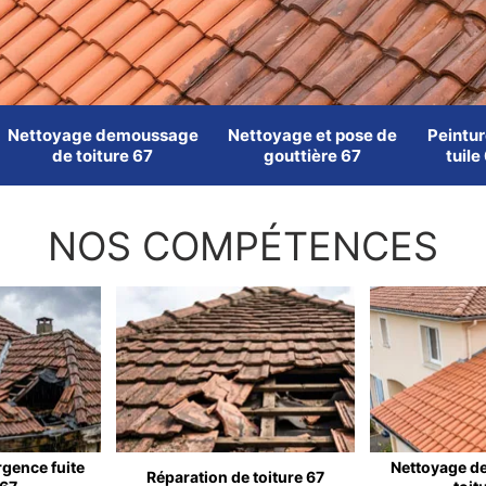
Nettoyage demoussage
Nettoyage et pose de
Peintur
de toiture 67
gouttière 67
tuile
NOS COMPÉTENCES
rgence fuite
Nettoyage d
Réparation de toiture 67