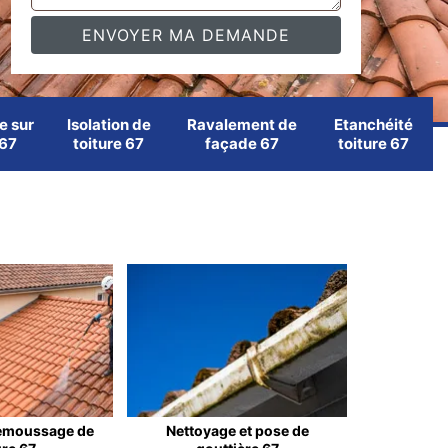
e sur
Isolation de
Ravalement de
Etanchéité
 67
toiture 67
façade 67
toiture 67
emoussage de
Nettoyage et pose de