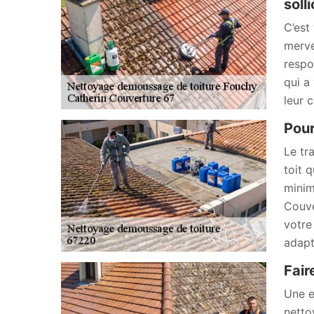
soll
C’est
merve
respo
qui a
leur 
Pour
Le tr
toit 
minim
Couve
votre
adapt
Fair
Une e
netto