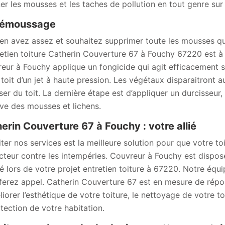
ner les mousses et les taches de pollution en tout genre sur
démoussage
en avez assez et souhaitez supprimer toute les mousses qui 
retien toiture Catherin Couverture 67 à Fouchy 67220 est à 
eur à Fouchy applique un fongicide qui agit efficacement sur 
toit d’un jet à haute pression. Les végétaux disparaitront au 
ser du toit. La dernière étape est d’appliquer un durcisseur, 
ive des mousses et lichens.
erin Couverture 67 à Fouchy : votre allié
citer nos services est la meilleure solution pour que votre t
cteur contre les intempéries. Couvreur à Fouchy est disp
té lors de votre projet entretien toiture à 67220. Notre équ
ferez appel. Catherin Couverture 67 est en mesure de répo
liorer l’esthétique de votre toiture, le nettoyage de votre 
otection de votre habitation.