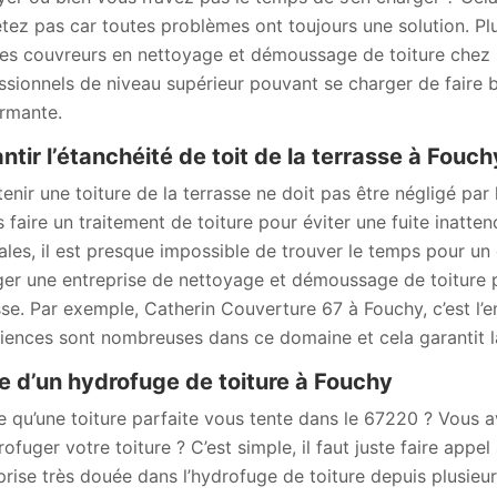
étez pas car toutes problèmes ont toujours une solution. Pl
les couvreurs en nettoyage et démoussage de toiture chez
ssionnels de niveau supérieur pouvant se charger de faire bri
rmante.
ntir l’étanchéité de toit de la terrasse à Fouch
tenir une toiture de la terrasse ne doit pas être négligé par
 faire un traitement de toiture pour éviter une fuite inatten
iales, il est presque impossible de trouver le temps pour un e
er une entreprise de nettoyage et démoussage de toiture po
sse. Par exemple, Catherin Couverture 67 à Fouchy, c’est l’e
iences sont nombreuses dans ce domaine et cela garantit la 
e d’un hydrofuge de toiture à Fouchy
e qu’une toiture parfaite vous tente dans le 67220 ? Vous 
rofuger votre toiture ? C’est simple, il faut juste faire app
prise très douée dans l’hydrofuge de toiture depuis plusie