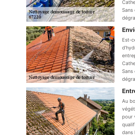
Cathe
Sans 
dégra
Envi
Est-c
d’hyd
entre
Cathe
Sans 
dégra
Entr
Au bo
végét
pour 
quali
dans 