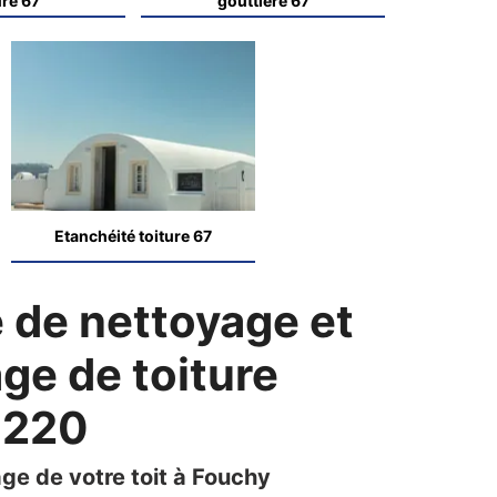
ure 67
gouttière 67
Etanchéité toiture 67
e de nettoyage et
e de toiture
7220
ge de votre toit à Fouchy