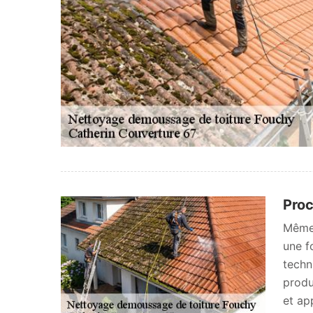
Proc
Même 
une f
techn
produ
et ap