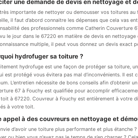
iciter une demande de devis en nettoyage et 
 très importante de nettoyer ou demousser vos toitures au f
ille, il faut d’abord connaitre les dépenses que cela vas entr
nsabilité des professionnels comme Catherin Couverture 67 
 vu le jour dans le 67220 en matière de devis en nettoyage
connaissance multiple, il peut vous donnez un devis exact pou
quoi hydrofuger sa toiture ?
aitement hydrofuge est une façon de protéger sa toiture, une
qui est protégé vous évitera pas mal d’inconvénients. Il est c
um. L’entretien nécessite de bons conseils afin d’obtenir un 
rture 67 à Fouchy est qualifiée pour accomplir efficacement
 toit à 67220. Couvreur à Fouchy est entièrement à votre dis
és à votre toit.
e appel à des couvreurs en nettoyage et démo
nvie d’avoir une toiture plus performante et plus étanche 
yer ou bien vous n’avez pas le temps de s’en charger ? Ce