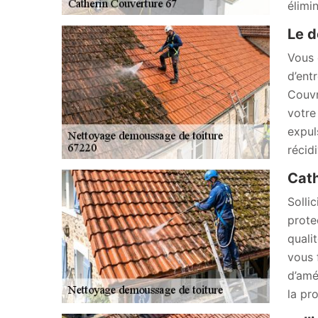
élimi
Le 
Vous 
d’ent
Couvr
votre 
expul
récid
Cath
Solli
prote
quali
vous 
d’amé
la pr