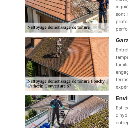
inqui
sont 
profe
perfo
Gara
Entre
temps
famil
engag
terra
expér
Envi
Est-c
d’hyd
entre