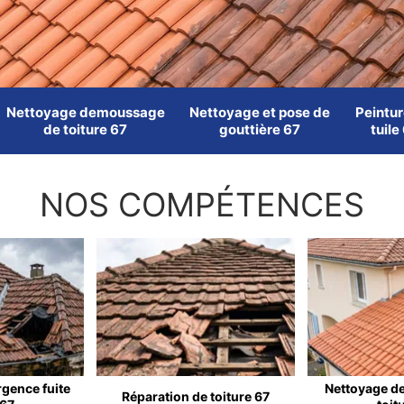
Nettoyage demoussage
Nettoyage et pose de
Peintur
de toiture 67
gouttière 67
tuile
NOS COMPÉTENCES
rgence fuite
Nettoyage d
Réparation de toiture 67