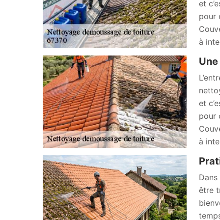
et c’
pour 
Couve
à int
Une 
L’ent
netto
et c’
pour 
Couve
à int
Prat
Dans 
être 
bienv
temps