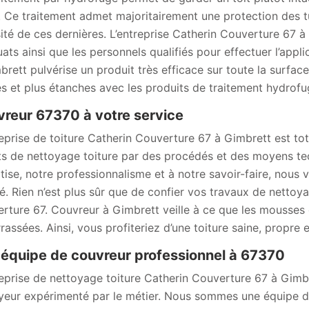
s. Ce traitement admet majoritairement une protection des tui
ité de ces dernières. L’entreprise Catherin Couverture 67
ats ainsi que les personnels qualifiés pour effectuer l’appl
brett pulvérise un produit très efficace sur toute la surfac
es et plus étanches avec les produits de traitement hydrof
reur 67370 à votre service
reprise de toiture Catherin Couverture 67 à Gimbrett est to
ts de nettoyage toiture par des procédés et des moyens tec
tise, notre professionnalisme et à notre savoir-faire, nous
té. Rien n’est plus sûr que de confier vos travaux de nett
rture 67. Couvreur à Gimbrett veille à ce que les mousses e
rassées. Ainsi, vous profiteriez d’une toiture saine, propre 
équipe de couvreur professionnel à 67370
reprise de nettoyage toiture Catherin Couverture 67 à Gimb
yeur expérimenté par le métier. Nous sommes une équipe d