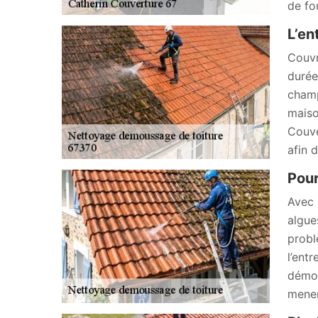
de fo
L’en
Couvr
durée
champ
maiso
Couve
afin 
Pour
Avec 
algue
probl
l’ent
démou
mener