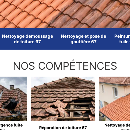
Nettoyage demoussage
Nettoyage et pose de
Peintur
de toiture 67
gouttière 67
tuile
NOS COMPÉTENCES
rgence fuite
Nettoyage d
Réparation de toiture 67