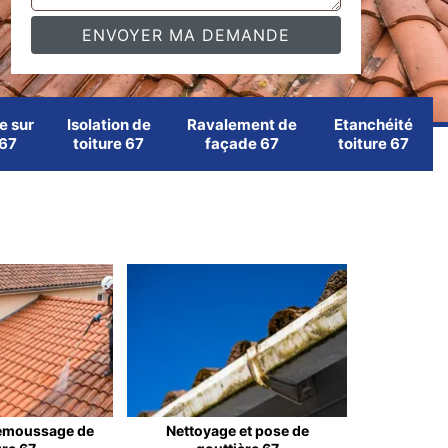
e sur
Isolation de
Ravalement de
Etanchéité
 67
toiture 67
façade 67
toiture 67
emoussage de
Nettoyage et pose de