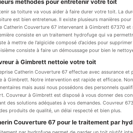
ieurs méthodes pour entretenir votre toit
tenir sa toiture va vous aider à faire durer votre toit. La 
iture est bien entretenue. Il existe plusieurs manières pour e
re Catherin Couverture 67 intervenant à Gimbrett 67370 et
emière consiste en un traitement hydrofuge qui va permettre
ste à mettre de l’algicide composé d’acides pour supprimer 
oisième consiste à faire un démoussage pour bien le nettoye
reur à Gimbrett nettoie votre toit
reprise Catherin Couverture 67 effectue avec assurance et p
re à Gimbrett. Notre intervention est rapide et efficace. No
mentaires mais aussi nous possédons des personnels qualifié
art. Couvreur à Gimbrett est disposé à vous donner des con
nt des solutions adéquates à vos demandes. Couvreur 67370
des produits de qualité, un délai respecté et bien plus.
erin Couverture 67 pour le traitement par hydr
aitement par hydrofuge permet de garder un toit plutôt inta