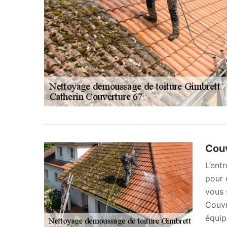
Couv
L’ent
pour 
vous 
Couvr
équip