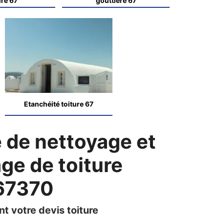
ure 67
gouttière 67
Etanchéité toiture 67
e de nettoyage et
e de toiture
67370
t votre devis toiture