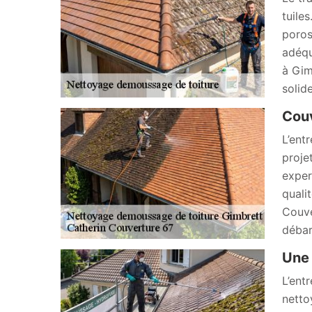
tuile
poros
adéqu
à Gim
solid
Couv
L’ent
proje
exper
quali
Couve
débar
Une 
L’ent
netto