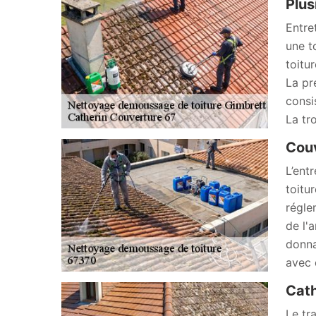
Plus
Entre
une to
toitu
La pr
consi
La tr
Couv
L’ent
toitu
régle
de l'
donna
avec 
Cath
Le tr