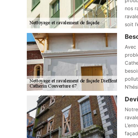
produ
nos r
raval
soit 
Beso
Avec 
probl
Cathe
besoi
pollu
N’hés
Devi
Notre
raval
L’ent
façad