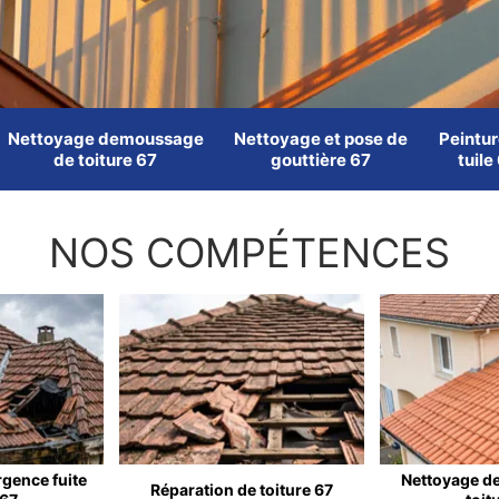
Nettoyage demoussage
Nettoyage et pose de
Peintur
de toiture 67
gouttière 67
tuile
NOS COMPÉTENCES
rgence fuite
Nettoyage d
Réparation de toiture 67