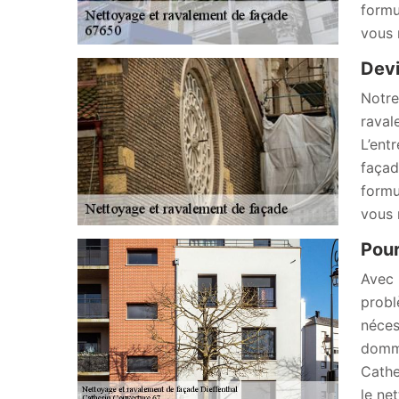
formu
vous 
Devi
Notre
raval
L’ent
façad
formu
vous 
Pour
Avec 
probl
néces
domma
Cathe
le ne