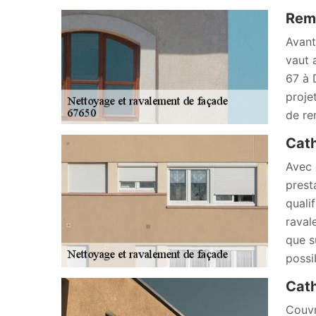
Remp
Avant
vaut 
67 à 
proje
de re
Cath
Avec 
prest
quali
raval
que s
possi
Cath
Couvr