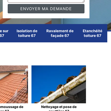
e sur
Isolation de
Ravalement de
Etanchéité
 67
toiture 67
façade 67
toiture 67
emoussage de
Nettoyage et pose de