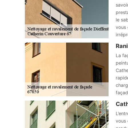
savoi
prest
le sa
vous 
irrép
Rani
La fa
peint
Cathe
rapid
charg
façad
Cath
L’ent
vous 