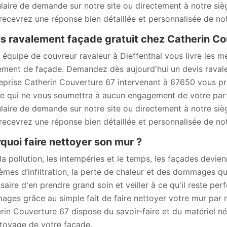
laire de demande sur notre site ou directement à notre sièg
recevrez une réponse bien détaillée et personnalisée de not
s ravalement façade gratuit chez Catherin Co
 équipe de couvreur ravaleur à Dieffenthal vous livre les mei
ement de façade. Demandez dès aujourd'hui un devis raval
reprise Catherin Couverture 67 intervenant à 67650 vous p
e qui ne vous soumettra à aucun engagement de votre part. P
laire de demande sur notre site ou directement à notre sièg
recevrez une réponse bien détaillée et personnalisée de not
quoi faire nettoyer son mur ?
la pollution, les intempéries et le temps, les façades devien
èmes d’infiltration, la perte de chaleur et des dommages qui
saire d'en prendre grand soin et veiller à ce qu'il reste per
ges grâce au simple fait de faire nettoyer votre mur par n
rin Couverture 67 dispose du savoir-faire et du matériel né
ttoyage de votre façade.