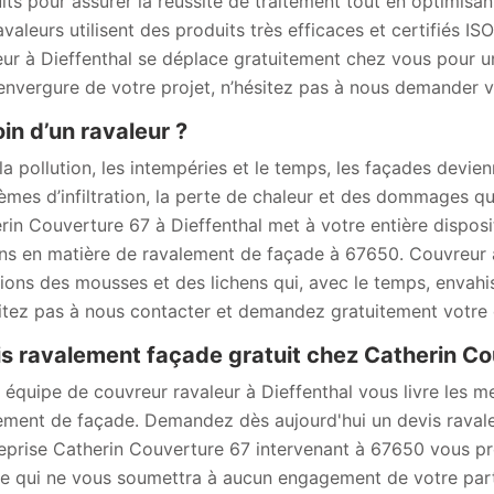
its pour assurer la réussite de traitement tout en optimisan
avaleurs utilisent des produits très efficaces et certifiés 
eur à Dieffenthal se déplace gratuitement chez vous pour un
l’envergure de votre projet, n’hésitez pas à nous demander v
in d’un ravaleur ?
la pollution, les intempéries et le temps, les façades devien
èmes d’infiltration, la perte de chaleur et des dommages qui
rin Couverture 67 à Dieffenthal met à votre entière dispos
ns en matière de ravalement de façade à 67650. Couvreur à
tions des mousses et des lichens qui, avec le temps, envah
itez pas à nous contacter et demandez gratuitement votre 
s ravalement façade gratuit chez Catherin Co
 équipe de couvreur ravaleur à Dieffenthal vous livre les mei
ement de façade. Demandez dès aujourd'hui un devis raval
reprise Catherin Couverture 67 intervenant à 67650 vous p
e qui ne vous soumettra à aucun engagement de votre part. P