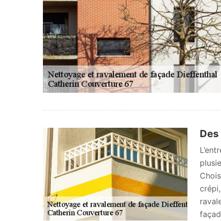
Des 
L’ent
plusi
Chois
crépi
raval
façad