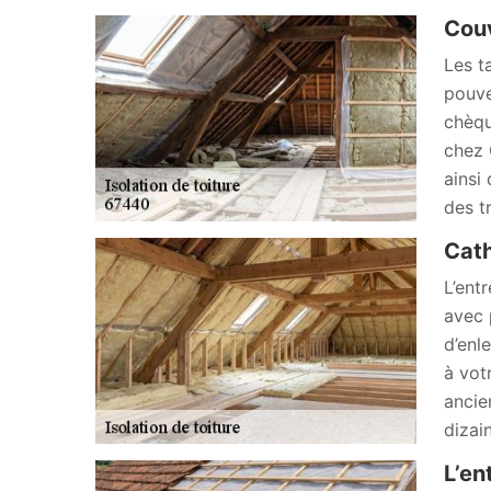
Couv
Les t
pouve
chèqu
chez 
ainsi
des t
Cath
L’ent
avec 
d’enl
à vot
ancie
dizai
L’en