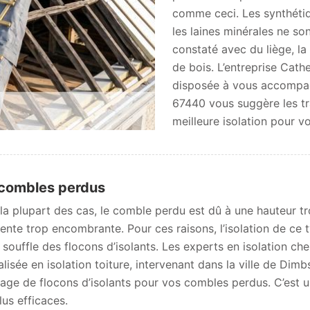
comme ceci. Les synthétiq
les laines minérales ne so
constaté avec du liège, la
de bois. L’entreprise Cat
disposée à vous accompagn
67440 vous suggère les tra
meilleure isolation pour v
combles perdus
la plupart des cas, le comble perdu est dû à une hauteur tr
ente trop encombrante. Pour ces raisons, l’isolation de ce 
y souffle des flocons d’isolants. Les experts en isolation ch
alisée en isolation toiture, intervenant dans la ville de Dim
lage de flocons d’isolants pour vos combles perdus. C’est u
lus efficaces.