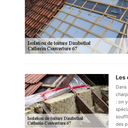
Les 
Dans 
charp
: on 
spéci
souff
des p