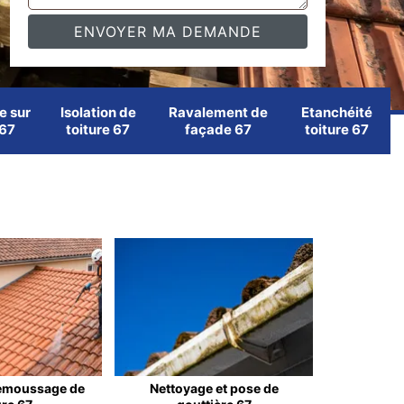
e sur
Isolation de
Ravalement de
Etanchéité
 67
toiture 67
façade 67
toiture 67
emoussage de
Nettoyage et pose de