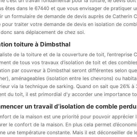
 c’est un travail fondamental pour la toiture, le devis doi
us êtes dans le 67440 et que vous envisager de pratiquer un
ir un formulaire de demande de devis auprès de Catherin Co
e pour traiter votre demande de devis en isolation de comble
, donc sans déplacement de chez soi.
ation toiture à Dimbsthal
aliste de la toiture et de la couverture de toit, l’entrepris
ment de tous vos travaux d’isolation de toit et des combles
ation par couvreur à Dimbsthal seront différentes selon que
her), aménageables (isolation entre les chevrons) ou habita
érieur via la technique de sarking. Quand on sait que 26% 
ent du toit, il est primordial d'y accorder une importance to
encer un travail d’isolation de comble perdu
nfort de la maison est une priorité pour pouvoir apprécier 
urer le confort de la maison. En plus cela permet d’économiser
ine une température constante. Mais il est déconseiller de le