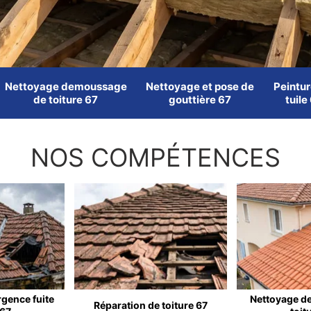
Nettoyage demoussage
Nettoyage et pose de
Peintur
de toiture 67
gouttière 67
tuile
NOS COMPÉTENCES
rgence fuite
Nettoyage d
Réparation de toiture 67