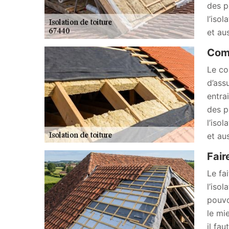
des p
l’iso
et au
Comm
Le co
d’ass
entra
des p
l’iso
et au
Fair
Le fa
l’iso
pouvo
le mi
il fau