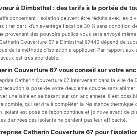
reur à Dimbsthal : des tarifs à la portée de to
arifs concernant l’isolation peuvent être réduits avec les d
z tirer parti d’un avantage fiscal de 30 % sans condition d
e provenant des pouvoirs publics vous sera envoyé même si
Catherin Couverture 67 à Dimbsthal 67440 dépend de substanc
 que de la méthode d’isolation à appliquer. Par rapport aux
ravaux est très abordable.
erin Couverture 67 vous conseil sur votre anci
reprise Catherin Couverture 67 intervenant dans la ville de
précaution la pose de votre deuxième couche sans abimer le 
ever une laine en se basant sur son ancienneté. Il est possi
re comble, qui servira à compléter la résistance thermique dé
n isolant est posé de façon continue et jointive avant de 
nes d’années ces isolants ne perdent pas leur efficacité.
treprise Catherin Couverture 67 pour l’isolation