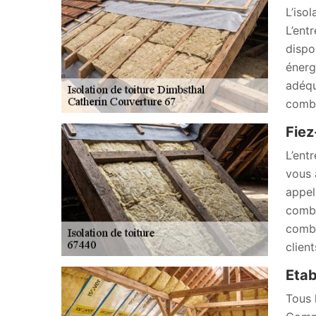
L’iso
L’ent
dispo
énerg
adéqu
combl
Fiez
L’ent
vous 
appel
combl
combl
client
Etab
Tous 