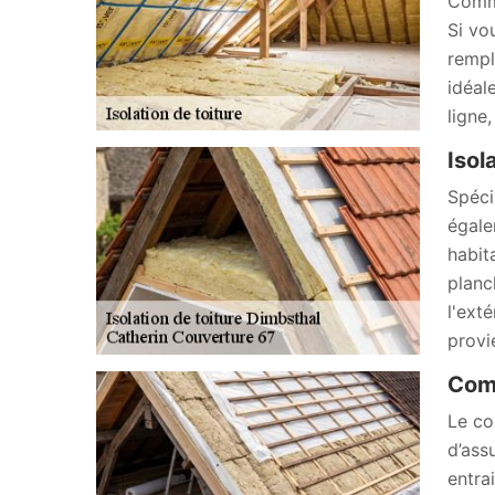
Comme
Si vo
rempl
idéal
ligne
Isol
Spéci
égale
habit
planc
l'ext
provi
Comm
Le co
d’ass
entra