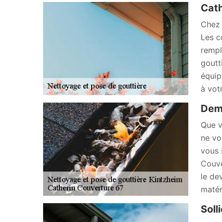
Cath
Chez 
Les c
rempl
goutt
équip
à vot
Dema
Que v
ne vo
vous 
Couve
le de
matér
Soll