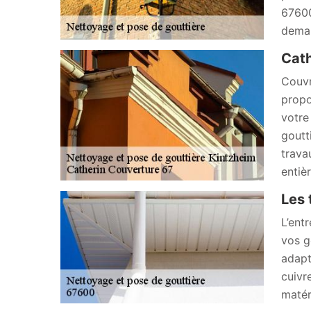
67600
dema
Cath
Couvr
propo
votre
goutt
trava
entiè
Les 
L’ent
vos g
adapt
cuivr
matér