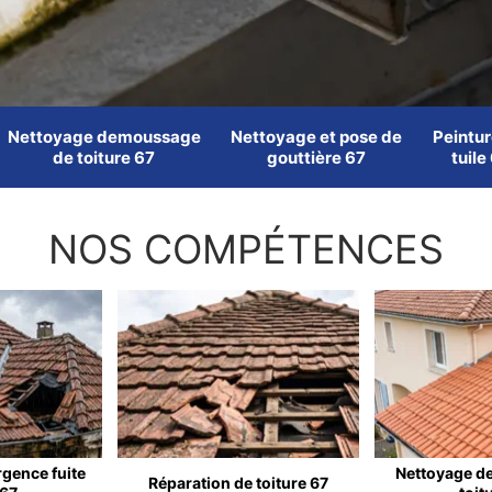
Nettoyage demoussage
Nettoyage et pose de
Peintur
de toiture 67
gouttière 67
tuile
NOS COMPÉTENCES
rgence fuite
Nettoyage d
Réparation de toiture 67