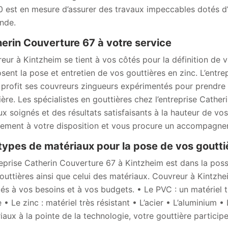
 est en mesure d’assurer des travaux impeccables dotés d’u
nde.
erin Couverture 67 à votre service
eur à Kintzheim se tient à vos côtés pour la définition de v
sent la pose et entretien de vos gouttières en zinc. L’ent
 profit ses couvreurs zingueurs expérimentés pour prendre 
ière. Les spécialistes en gouttières chez l’entreprise Cather
ux soignés et des résultats satisfaisants à la hauteur de v
rement à votre disposition et vous procure un accompagnem
types de matériaux pour la pose de vos goutti
reprise Catherin Couverture 67 à Kintzheim est dans la possib
outtières ainsi que celui des matériaux. Couvreur à Kintz
és à vos besoins et à vos budgets. • Le PVC : un matériel trè
e • Le zinc : matériel très résistant • L’acier • L’aluminium
iaux à la pointe de la technologie, votre gouttière particip