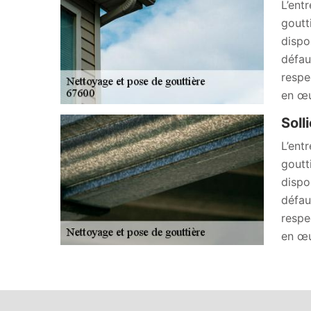
L’ent
goutt
dispo
défau
respe
en œu
Soll
L’ent
goutt
dispo
défau
respe
en œu