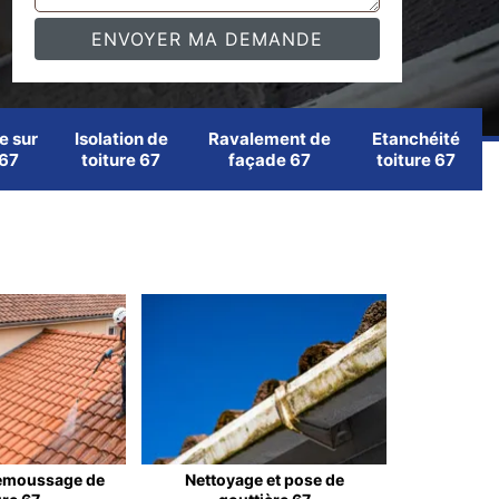
e sur
Isolation de
Ravalement de
Etanchéité
 67
toiture 67
façade 67
toiture 67
emoussage de
Nettoyage et pose de