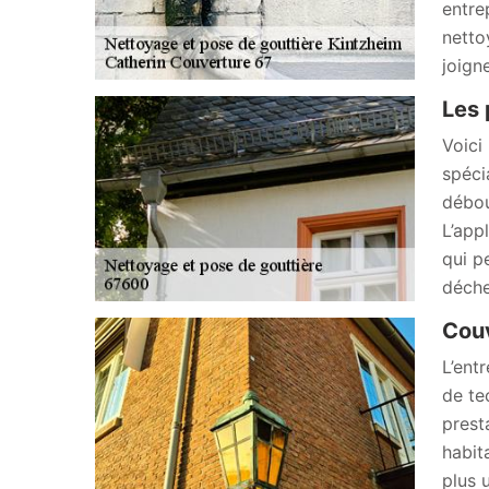
entre
netto
joign
Les 
Voici
spéci
débou
L’app
qui p
déche
Couv
L’ent
de te
prest
habit
plus 