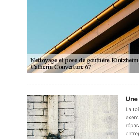
Une 
La to
exerc
répar
entre