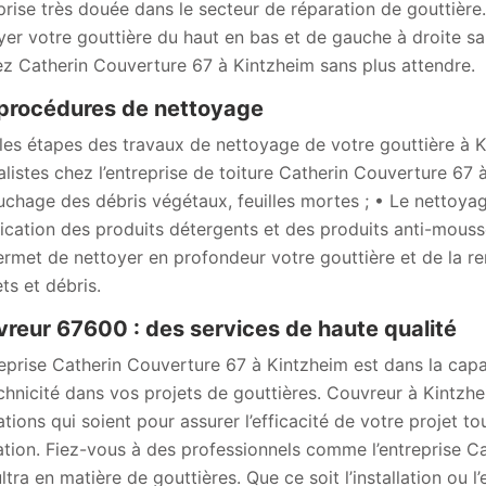
prise très douée dans le secteur de réparation de gouttière. 
yer votre gouttière du haut en bas et de gauche à droite s
ez Catherin Couverture 67 à Kintzheim sans plus attendre.
procédures de nettoyage
 les étapes des travaux de nettoyage de votre gouttière à 
alistes chez l’entreprise de toiture Catherin Couverture 67
chage des débris végétaux, feuilles mortes ; • Le nettoyage
lication des produits détergents et des produits anti-mousse
ermet de nettoyer en profondeur votre gouttière et de la re
ts et débris.
reur 67600 : des services de haute qualité
reprise Catherin Couverture 67 à Kintzheim est dans la capa
chnicité dans vos projets de gouttières. Couvreur à Kintzhei
ations qui soient pour assurer l’efficacité de votre projet to
ation. Fiez-vous à des professionnels comme l’entreprise C
ultra en matière de gouttières. Que ce soit l’installation ou 