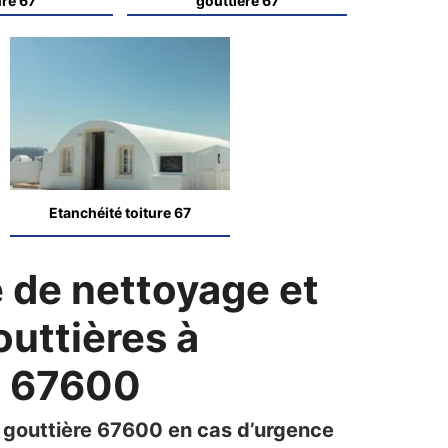
ure 67
gouttière 67
Etanchéité toiture 67
e de nettoyage et
uttières à
m 67600
e gouttière 67600 en cas d’urgence